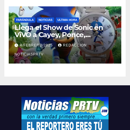
FARÁNDULA
NOTICIAS
ULTIMA HORA
Llega el Show de Sonic en
ViVO a Cayey, Ponce,
Barceloneta y Humacao,
4/FEBRERO/2025
REDACCION
Relojes gratis para el que
compre ahora….
NOTICIASPRTV