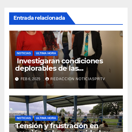
Entrada relacionada
NOTICIAS
ULTIMA HORA
Investigaran condiciones
deplorables de las
facilidades el Departamento
FEB 6, 2025
REDACCION NOTICIASPRTV
de la Salud en Mayagüez
NOTICIAS
ULTIMA HORA
Tensión y frustración en