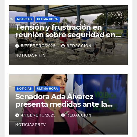
NOTICIAS
ULTIMA HORA
Tensión y frustración en
reunión sobre seguridad en
Reparto Metropolitano
5/FEBRERO/2025
REDACCION
NOTICIASPRTV
NOTICIAS
ULTIMA HORA
Senadora Ada Álvarez
presenta medidas ante la
violencia en el noviazgo
4/FEBRERO/2025
REDACCION
NOTICIASPRTV