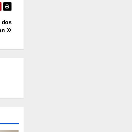
e dos
ían