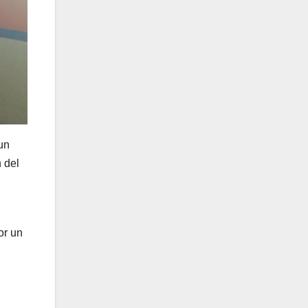
un
n del
or un