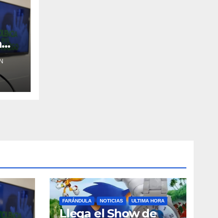
a
N
FARÁNDULA
NOTICIAS
ULTIMA HORA
Llega el Show de