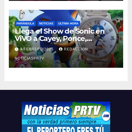
FARÁNDULA
NOTICIAS
ULTIMA HORA
Llega el Show de Sonic en
ViVO a Cayey, Ponce,
Barceloneta y Humacao,
4/FEBRERO/2025
REDACCION
Relojes gratis para el que
compre ahora….
NOTICIASPRTV