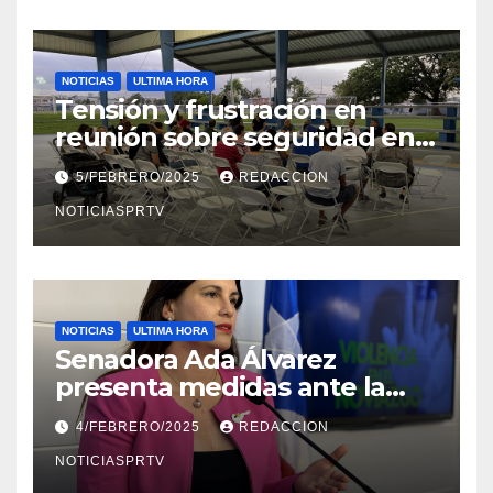
NOTICIAS
ULTIMA HORA
Tensión y frustración en
reunión sobre seguridad en
Reparto Metropolitano
5/FEBRERO/2025
REDACCION
NOTICIASPRTV
NOTICIAS
ULTIMA HORA
Senadora Ada Álvarez
presenta medidas ante la
violencia en el noviazgo
4/FEBRERO/2025
REDACCION
NOTICIASPRTV