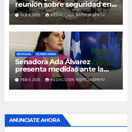
reunión sobre seguridad en
Reparto Metropolitano
FEB 5, 2025
REDACCION NOTICIASPRTV
NOTICIAS
ULTIMA HORA
Senadora Ada Álvarez
presenta medidas ante la
violencia en el noviazgo
FEB 4, 2025
REDACCION NOTICIASPRTV
ANUNCIATE AHORA