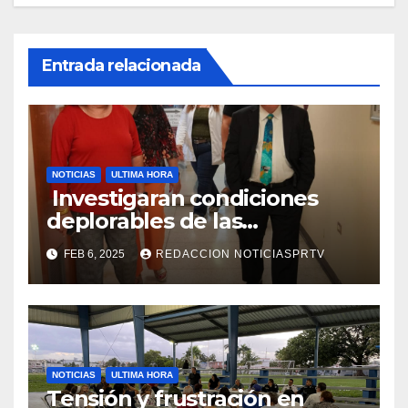
Entrada relacionada
NOTICIAS
ULTIMA HORA
Investigaran condiciones
deplorables de las
facilidades el Departamento
FEB 6, 2025
REDACCION NOTICIASPRTV
de la Salud en Mayagüez
NOTICIAS
ULTIMA HORA
Tensión y frustración en