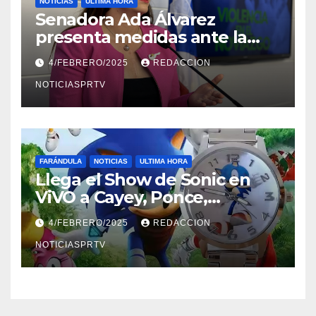
NOTICIAS
ULTIMA HORA
Senadora Ada Álvarez
presenta medidas ante la
violencia en el noviazgo
4/FEBRERO/2025
REDACCION
NOTICIASPRTV
FARÁNDULA
NOTICIAS
ULTIMA HORA
Llega el Show de Sonic en
ViVO a Cayey, Ponce,
Barceloneta y Humacao,
4/FEBRERO/2025
REDACCION
Relojes gratis para el que
compre ahora….
NOTICIASPRTV