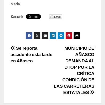
María.
Navegación
Se reporta
MUNICIPIO DE
accidente esta tarde
AÑASCO
de
en Añasco
DEMANDA AL
entradas
DTOP POR LA
CRÍTICA
CONDICIÓN DE
LAS CARRETERAS
ESTATALES