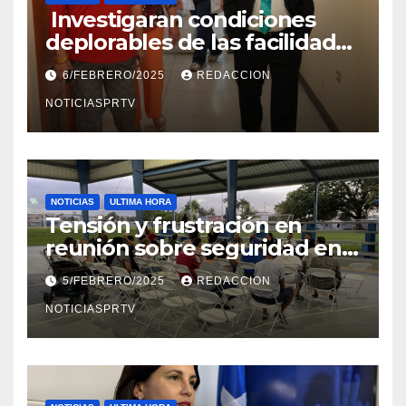
Investigaran condiciones
deplorables de las facilidades
el Departamento de la Salud
6/FEBRERO/2025
REDACCION
en Mayagüez
NOTICIASPRTV
NOTICIAS
ULTIMA HORA
Tensión y frustración en
reunión sobre seguridad en
Reparto Metropolitano
5/FEBRERO/2025
REDACCION
NOTICIASPRTV