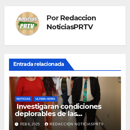
Por
Redaccion
NoticiasPRTV
Entrada relacionada
NOTICIAS
ULTIMA HORA
Investigaran condiciones
deplorables de las
facilidades el Departamento
FEB 6, 2025
REDACCION NOTICIASPRTV
de la Salud en Mayagüez