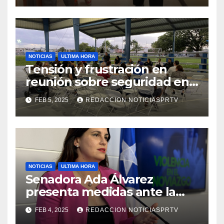
NOTICIAS
ULTIMA HORA
Tensión y frustración en
reunión sobre seguridad en
Reparto Metropolitano
FEB 5, 2025
REDACCION NOTICIASPRTV
NOTICIAS
ULTIMA HORA
Senadora Ada Álvarez
presenta medidas ante la
violencia en el noviazgo
FEB 4, 2025
REDACCION NOTICIASPRTV