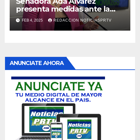
Senadora Ada Álvarez
presenta medidas ante la
violencia en el noviazgo
FEB 4, 2025
REDACCION NOTICIASPRTV
ANUNCIATE AHORA