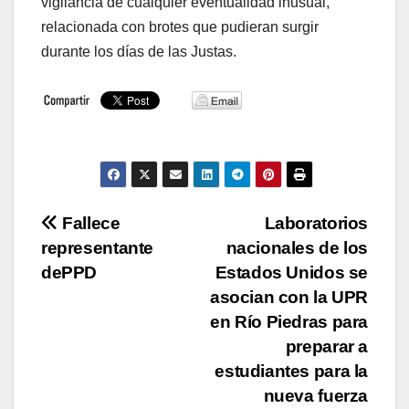
vigilancia de cualquier eventualidad inusual,
relacionada con brotes que pudieran surgir
durante los días de las Justas.
Navegación
Fallece
Laboratorios
representante
nacionales de los
de
dePPD
Estados Unidos se
entradas
asocian con la UPR
en Río Piedras para
preparar a
estudiantes para la
nueva fuerza