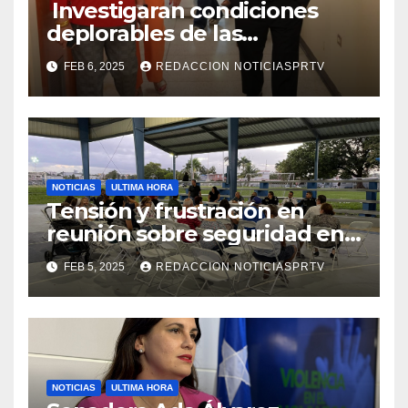
Investigaran condiciones
deplorables de las
facilidades el Departamento
FEB 6, 2025
REDACCION NOTICIASPRTV
de la Salud en Mayagüez
NOTICIAS
ULTIMA HORA
Tensión y frustración en
reunión sobre seguridad en
Reparto Metropolitano
FEB 5, 2025
REDACCION NOTICIASPRTV
NOTICIAS
ULTIMA HORA