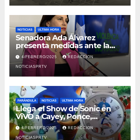
NOTICIAS
ULTIMA HORA
Senadora Ada Álvarez
presenta medidas ante la
violencia en el noviazgo
4/FEBRERO/2025
REDACCION
NOTICIASPRTV
FARÁNDULA
NOTICIAS
ULTIMA HORA
Llega el Show de Sonic en
ViVO a Cayey, Ponce,
Barceloneta y Humacao,
4/FEBRERO/2025
REDACCION
Relojes gratis para el que
compre ahora….
NOTICIASPRTV