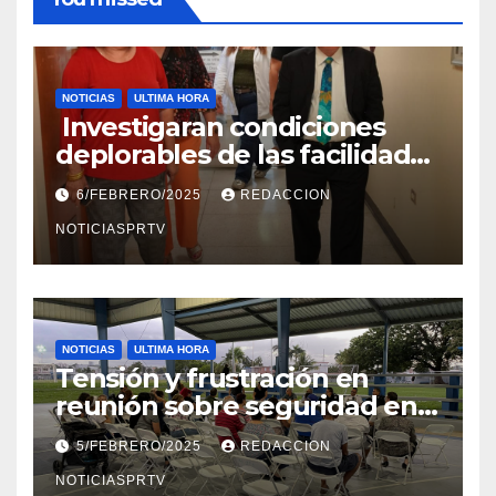
NOTICIAS
ULTIMA HORA
Investigaran condiciones
deplorables de las facilidades
el Departamento de la Salud
6/FEBRERO/2025
REDACCION
en Mayagüez
NOTICIASPRTV
NOTICIAS
ULTIMA HORA
Tensión y frustración en
reunión sobre seguridad en
Reparto Metropolitano
5/FEBRERO/2025
REDACCION
NOTICIASPRTV