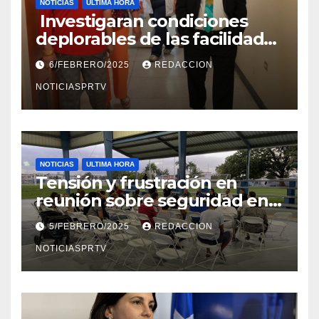
NOTICIAS
ULTIMA HORA
Investigaran condiciones
deplorables de las facilidades
el Departamento de la Salud
6/FEBRERO/2025
REDACCION
en Mayagüez
NOTICIASPRTV
NOTICIAS
ULTIMA HORA
Tensión y frustración en
reunión sobre seguridad en
Reparto Metropolitano
5/FEBRERO/2025
REDACCION
NOTICIASPRTV