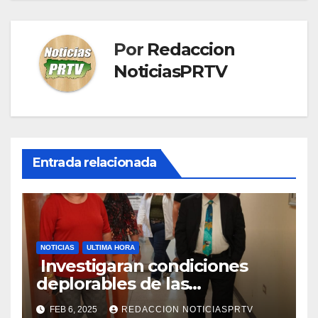
Por
Redaccion
NoticiasPRTV
Entrada relacionada
NOTICIAS
ULTIMA HORA
Investigaran condiciones
deplorables de las
facilidades el Departamento
FEB 6, 2025
REDACCION NOTICIASPRTV