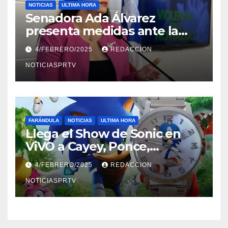
NOTICIAS
ULTIMA HORA
Senadora Ada Álvarez
presenta medidas ante la
violencia en el noviazgo
4/FEBRERO/2025
REDACCION
NOTICIASPRTV
FARÁNDULA
NOTICIAS
ULTIMA HORA
Llega el Show de Sonic en
ViVO a Cayey, Ponce,
Barceloneta y Humacao,
4/FEBRERO/2025
REDACCION
Relojes gratis para el que
compre ahora….
NOTICIASPRTV