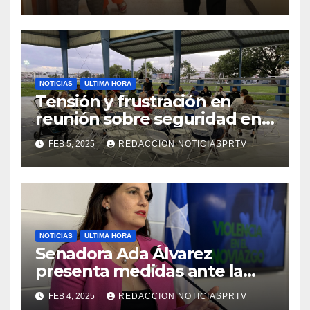
de la Salud en Mayagüez
NOTICIAS
ULTIMA HORA
Tensión y frustración en
reunión sobre seguridad en
Reparto Metropolitano
FEB 5, 2025
REDACCION NOTICIASPRTV
NOTICIAS
ULTIMA HORA
Senadora Ada Álvarez
presenta medidas ante la
violencia en el noviazgo
FEB 4, 2025
REDACCION NOTICIASPRTV