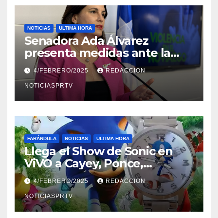
NOTICIAS
ULTIMA HORA
Senadora Ada Álvarez
presenta medidas ante la
violencia en el noviazgo
4/FEBRERO/2025
REDACCION
NOTICIASPRTV
FARÁNDULA
NOTICIAS
ULTIMA HORA
Llega el Show de Sonic en
ViVO a Cayey, Ponce,
Barceloneta y Humacao,
4/FEBRERO/2025
REDACCION
Relojes gratis para el que
compre ahora….
NOTICIASPRTV