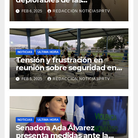
facilidades el Departamento
FEB 6, 2025
REDACCION NOTICIASPRTV
de la Salud en Mayagüez
NOTICIAS
ULTIMA HORA
Tensión y frustración en
reunión sobre seguridad en
Reparto Metropolitano
FEB 5, 2025
REDACCION NOTICIASPRTV
NOTICIAS
ULTIMA HORA
Senadora Ada Álvarez
presenta medidas ante la