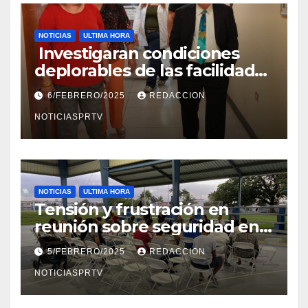
NOTICIAS
ULTIMA HORA
Investigaran condiciones
deplorables de las facilidades
el Departamento de la Salud
6/FEBRERO/2025
REDACCION
en Mayagüez
NOTICIASPRTV
NOTICIAS
ULTIMA HORA
Tensión y frustración en
reunión sobre seguridad en
Reparto Metropolitano
5/FEBRERO/2025
REDACCION
NOTICIASPRTV