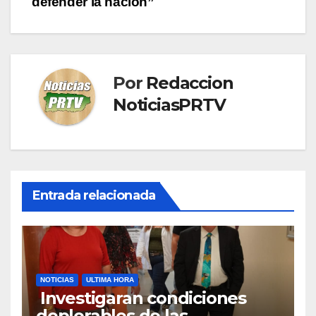
defender la nación”
Por
Redaccion
NoticiasPRTV
Entrada relacionada
NOTICIAS
ULTIMA HORA
Investigaran condiciones
deplorables de las