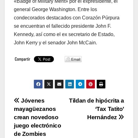
«Badge of Military Merit» por el expresidente, el
general George Washington. Entre los
condecorados destacados con Corazón Púrpura
se encuentran el fallecido presidente John F.
Kennedy, así como el ex secretario de Estado,
John Kerry y el senador John McCain.
Navegación
Jóvenes
Tildan de hipócrita a
mayagüezanos
‘Tax Tatito’
de
crean novedoso
Hernández
entradas
juego electrónico
de Zombies