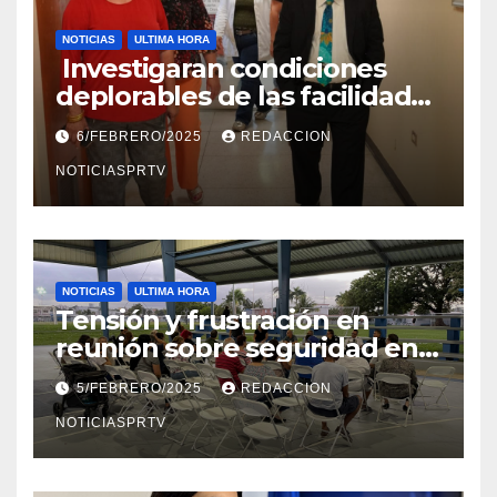
NOTICIAS
ULTIMA HORA
Investigaran condiciones
deplorables de las facilidades
el Departamento de la Salud
6/FEBRERO/2025
REDACCION
en Mayagüez
NOTICIASPRTV
NOTICIAS
ULTIMA HORA
Tensión y frustración en
reunión sobre seguridad en
Reparto Metropolitano
5/FEBRERO/2025
REDACCION
NOTICIASPRTV