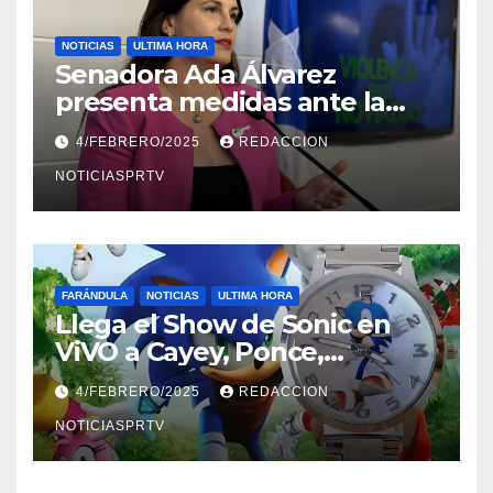
NOTICIAS
ULTIMA HORA
Senadora Ada Álvarez
presenta medidas ante la
violencia en el noviazgo
4/FEBRERO/2025
REDACCION
NOTICIASPRTV
FARÁNDULA
NOTICIAS
ULTIMA HORA
Llega el Show de Sonic en
ViVO a Cayey, Ponce,
Barceloneta y Humacao,
4/FEBRERO/2025
REDACCION
Relojes gratis para el que
compre ahora….
NOTICIASPRTV