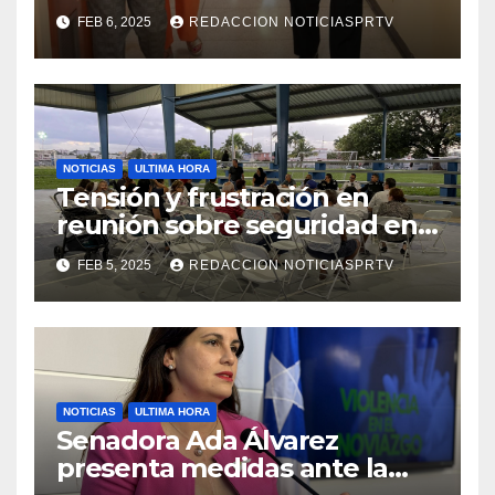
facilidades el Departamento
FEB 6, 2025
REDACCION NOTICIASPRTV
de la Salud en Mayagüez
NOTICIAS
ULTIMA HORA
Tensión y frustración en
reunión sobre seguridad en
Reparto Metropolitano
FEB 5, 2025
REDACCION NOTICIASPRTV
NOTICIAS
ULTIMA HORA
Senadora Ada Álvarez
presenta medidas ante la