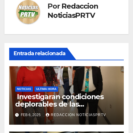
Por
Redaccion
NoticiasPRTV
Entrada relacionada
NOTICIAS
ULTIMA HORA
Investigaran condiciones
deplorables de las
facilidades el Departamento
FEB 6, 2025
REDACCION NOTICIASPRTV
de la Salud en Mayagüez