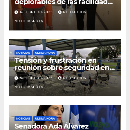
deplorables de las facilidades
el Departamento de la Salud
6/FEBRERO/2025
REDACCION
en Mayagüez
NOTICIASPRTV
NOTICIAS
ULTIMA HORA
Tensión y frustración en
reunión sobre seguridad en
Reparto Metropolitano
5/FEBRERO/2025
REDACCION
NOTICIASPRTV
NOTICIAS
ULTIMA HORA
Senadora Ada Álvarez