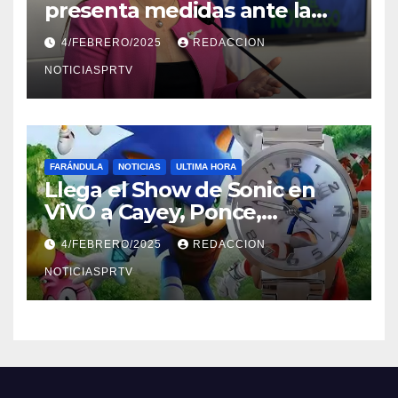
presenta medidas ante la
violencia en el noviazgo
4/FEBRERO/2025
REDACCION
NOTICIASPRTV
FARÁNDULA
NOTICIAS
ULTIMA HORA
Llega el Show de Sonic en
ViVO a Cayey, Ponce,
Barceloneta y Humacao,
4/FEBRERO/2025
REDACCION
Relojes gratis para el que
compre ahora….
NOTICIASPRTV