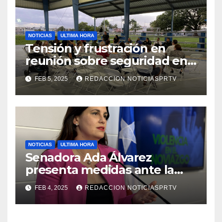
NOTICIAS
ULTIMA HORA
Tensión y frustración en
reunión sobre seguridad en
Reparto Metropolitano
FEB 5, 2025
REDACCION NOTICIASPRTV
NOTICIAS
ULTIMA HORA
Senadora Ada Álvarez
presenta medidas ante la
violencia en el noviazgo
FEB 4, 2025
REDACCION NOTICIASPRTV