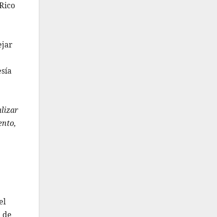
 Rico
ejar
esía
alizar
ento,
el
a de