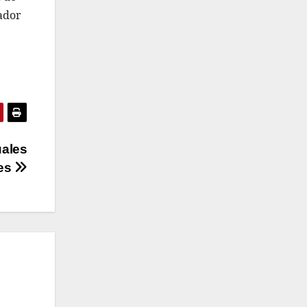
nador
uales
res