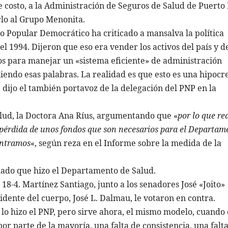
e costo, a la Administración de Seguros de Salud de Puerto
erlo al Grupo Menonita.
o Popular Democrático ha criticado a mansalva la política
l 1994. Dijeron que eso era vender los activos del país y d
sos para manejar un «sistema eficiente» de administración
iendo esas palabras. La realidad es que esto es una hipocr
 dijo el también portavoz de la delegación del PNP en la
alud, la Doctora Ana Ríus, argumentando que «
por lo que re
 pérdida de unos fondos que son necesarios para el Departam
contramos
«, según reza en el Informe sobre la medida de la
idado que hizo el Departamento de Salud.
18-4. Martínez Santiago, junto a los senadores José «Joito»
idente del cuerpo, José L. Dalmau, le votaron en contra.
 lo hizo el PNP, pero sirve ahora, el mismo modelo, cuando 
or parte de la mayoría, una falta de consistencia, una falt