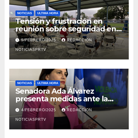
NOTICIAS
ULTIMA HORA
Tensión y frustración en
reunión sobre seguridad en
Reparto Metropolitano
5/FEBRERO/2025
REDACCION
NOTICIASPRTV
NOTICIAS
ULTIMA HORA
Senadora Ada Álvarez
presenta medidas ante la
violencia en el noviazgo
4/FEBRERO/2025
REDACCION
NOTICIASPRTV