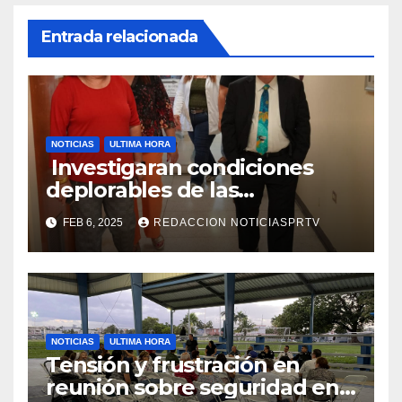
Entrada relacionada
NOTICIAS
ULTIMA HORA
Investigaran condiciones
deplorables de las
facilidades el Departamento
FEB 6, 2025
REDACCION NOTICIASPRTV
de la Salud en Mayagüez
NOTICIAS
ULTIMA HORA
Tensión y frustración en
reunión sobre seguridad en