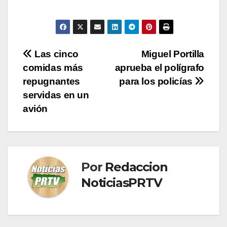
Navegación
Las cinco
Miguel Portilla
comidas más
aprueba el polígrafo
de
repugnantes
para los policías
entradas
servidas en un
avión
Por
Redaccion
NoticiasPRTV