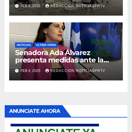
Reparto Metropolitano
FEB 5, 2025
REDACCION NOTICIASPRTV
NOTICIAS
ULTIMA HORA
Senadora Ada Álvarez
presenta medidas ante la
violencia en el noviazgo
FEB 4, 2025
REDACCION NOTICIASPRTV
ANUNCIATE AHORA