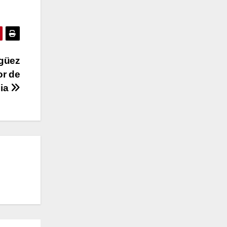
agüez
or de
ia