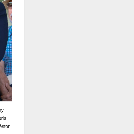
ry
oria
éstor