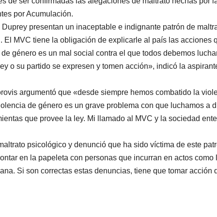
s de ser confirmadas las alegaciones de maltrato hechas por l
ntes por Acumulación.
Duprey presentan un inaceptable e indignante patrón de maltr
 El MVC tiene la obligación de explicarle al país las acciones 
 de género es un mal social contra el que todos debemos lucha
y o su partido se expresen y tomen acción», indicó la aspirant
orovis argumentó que «desde siempre hemos combatido la viol
violencia de género es un grave problema con que luchamos a d
ientas que provee la ley. Mi llamado al MVC y la sociedad ente
altrato psicológico y denunció que ha sido víctima de este pat
ontar en la papeleta con personas que incurran en actos como 
dana. Si son correctas estas denuncias, tiene que tomar acción 