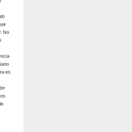
a
ato
que
r. No
e
encia
iario
ra es
rón
los
de