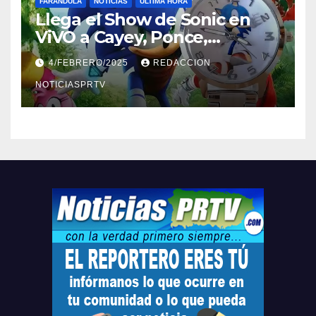
FARÁNDULA
NOTICIAS
ULTIMA HORA
Llega el Show de Sonic en
ViVO a Cayey, Ponce,
Barceloneta y Humacao,
4/FEBRERO/2025
REDACCION
Relojes gratis para el que
compre ahora….
NOTICIASPRTV