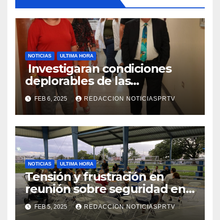
NOTICIAS
ULTIMA HORA
Investigaran condiciones
deplorables de las
facilidades el Departamento
FEB 6, 2025
REDACCION NOTICIASPRTV
de la Salud en Mayagüez
NOTICIAS
ULTIMA HORA
Tensión y frustración en
reunión sobre seguridad en
Reparto Metropolitano
FEB 5, 2025
REDACCION NOTICIASPRTV