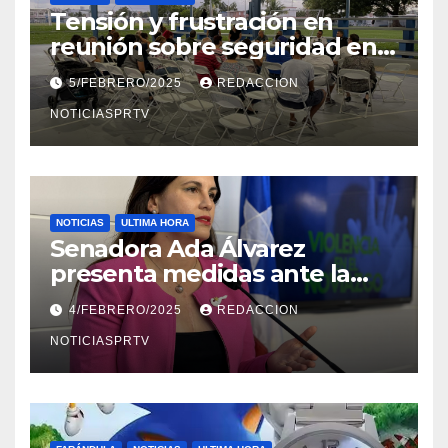
Tensión y frustración en
reunión sobre seguridad en
Reparto Metropolitano
5/FEBRERO/2025
REDACCION
NOTICIASPRTV
NOTICIAS
ULTIMA HORA
Senadora Ada Álvarez
presenta medidas ante la
violencia en el noviazgo
4/FEBRERO/2025
REDACCION
NOTICIASPRTV