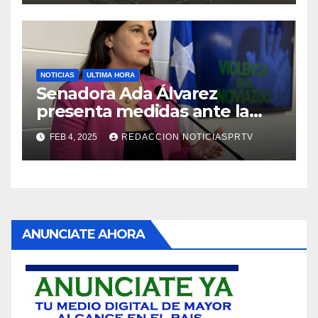
NOTICIAS
ULTIMA HORA
Senadora Ada Álvarez
presenta medidas ante la
violencia en el noviazgo
FEB 4, 2025
REDACCION NOTICIASPRTV
ANUNCIATE AHORA