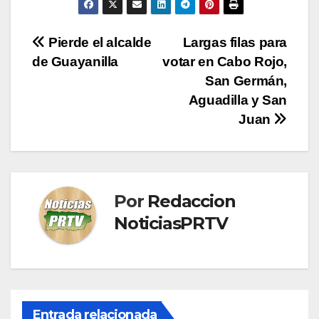
Navegación
Pierde el alcalde
Largas filas para
de Guayanilla
votar en Cabo Rojo,
de
San Germán,
entradas
Aguadilla y San
Juan
Por
Redaccion
NoticiasPRTV
Entrada relacionada