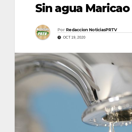
Sin agua Maricao
Por
Redaccion NoticiasPRTV
OCT 19, 2020