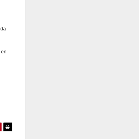
ada
 en