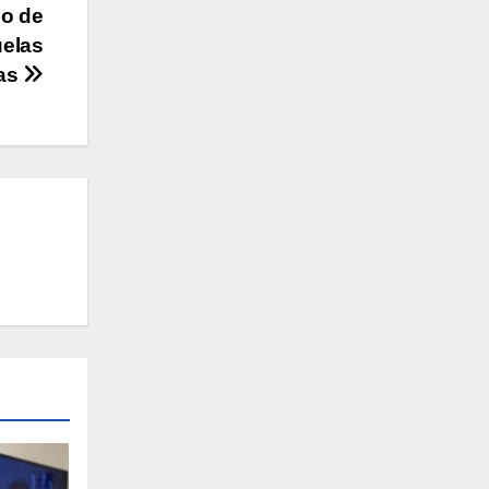
io de
uelas
cas