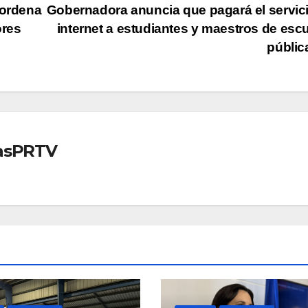
 ordena
Gobernadora anuncia que pagará el servic
ores
internet a estudiantes y maestros de esc
públi
iasPRTV