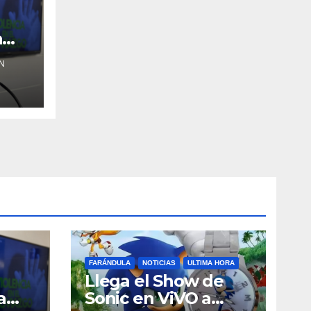
a
N
FARÁNDULA
NOTICIAS
ULTIMA HORA
Llega el Show de
a
Sonic en ViVO a