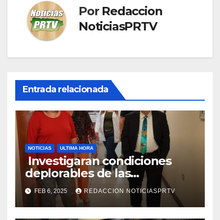
Por
Redaccion
NoticiasPRTV
Entrada relacionada
NOTICIAS
ULTIMA HORA
Investigaran condiciones
deplorables de las
facilidades el Departamento
FEB 6, 2025
REDACCION NOTICIASPRTV
de la Salud en Mayagüez