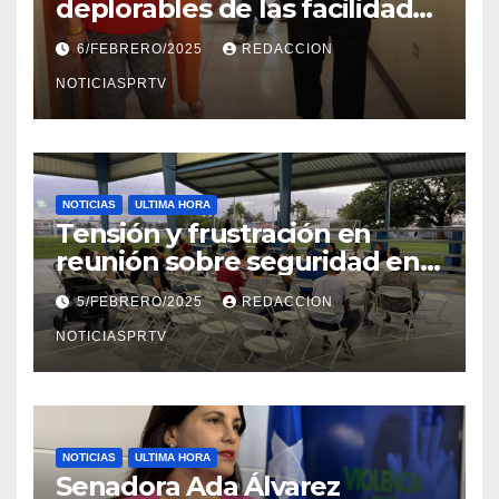
deplorables de las facilidades
el Departamento de la Salud
6/FEBRERO/2025
REDACCION
en Mayagüez
NOTICIASPRTV
NOTICIAS
ULTIMA HORA
Tensión y frustración en
reunión sobre seguridad en
Reparto Metropolitano
5/FEBRERO/2025
REDACCION
NOTICIASPRTV
NOTICIAS
ULTIMA HORA
Senadora Ada Álvarez