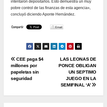
intentaron depositarlos. Esto demuestra un muy
pobre control de las finanzas de esta agencia»,
concluyó diciendo Aponte Hernández.
Navegación
CEE paga $4
LAS LEONAS DE
millones por
PONCE OBLIGAN
de
papeletas sin
UN SEPTIMO
entradas
seguridad
JUEGO EN LA
SEMIFINAL ‘A’