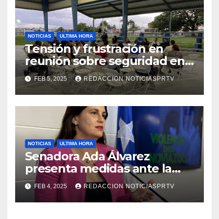
NOTICIAS
ULTIMA HORA
Tensión y frustración en
reunión sobre seguridad en
Reparto Metropolitano
FEB 5, 2025
REDACCION NOTICIASPRTV
NOTICIAS
ULTIMA HORA
Senadora Ada Álvarez
presenta medidas ante la
violencia en el noviazgo
FEB 4, 2025
REDACCION NOTICIASPRTV