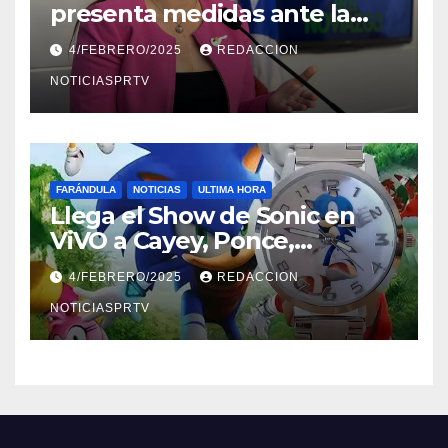
presenta medidas ante la
violencia en el noviazgo
4/FEBRERO/2025
REDACCION
NOTICIASPRTV
FARÁNDULA
NOTICIAS
ULTIMA HORA
Llega el Show de Sonic en
ViVO a Cayey, Ponce,
Barceloneta y Humacao,
4/FEBRERO/2025
REDACCION
Relojes gratis para el que
compre ahora….
NOTICIASPRTV