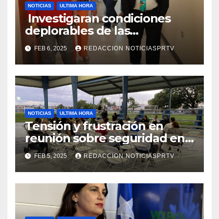
NOTICIAS
ULTIMA HORA
Investigaran condiciones
deplorables de las
facilidades el Departamento
FEB 6, 2025
REDACCION NOTICIASPRTV
de la Salud en Mayagüez
NOTICIAS
ULTIMA HORA
Tensión y frustración en
reunión sobre seguridad en
Reparto Metropolitano
FEB 5, 2025
REDACCION NOTICIASPRTV