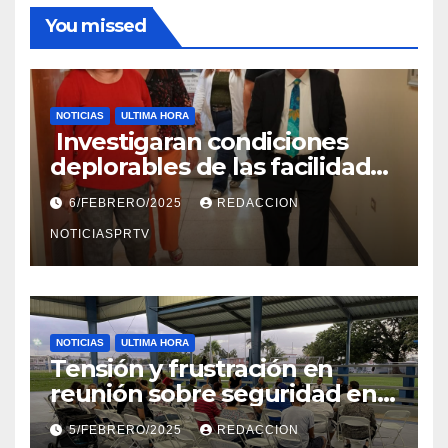
You missed
NOTICIAS
ULTIMA HORA
Investigaran condiciones
deplorables de las facilidades
el Departamento de la Salud
6/FEBRERO/2025
REDACCION
en Mayagüez
NOTICIASPRTV
NOTICIAS
ULTIMA HORA
Tensión y frustración en
reunión sobre seguridad en
Reparto Metropolitano
5/FEBRERO/2025
REDACCION