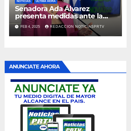
NOTICIAS
ULTIMA HORA
Senadora Ada Álvarez
presenta medidas ante la
violencia en el noviazgo
FEB 4, 2025
REDACCION NOTICIASPRTV
ANUNCIATE AHORA