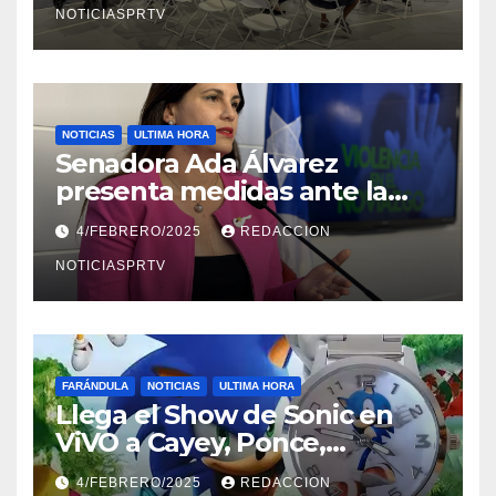
NOTICIASPRTV
NOTICIAS
ULTIMA HORA
Senadora Ada Álvarez
presenta medidas ante la
violencia en el noviazgo
4/FEBRERO/2025
REDACCION
NOTICIASPRTV
FARÁNDULA
NOTICIAS
ULTIMA HORA
Llega el Show de Sonic en
ViVO a Cayey, Ponce,
Barceloneta y Humacao,
4/FEBRERO/2025
REDACCION