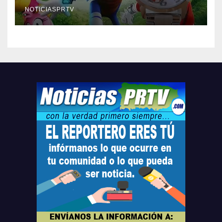
Relojes gratis para el que
compre ahora….
NOTICIASPRTV