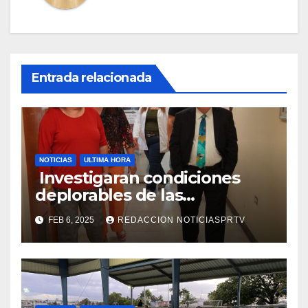
Entrada relacionada
NOTICIAS
ULTIMA HORA
Investigaran condiciones
deplorables de las
facilidades el Departamento
FEB 6, 2025
REDACCION NOTICIASPRTV
de la Salud en Mayagüez