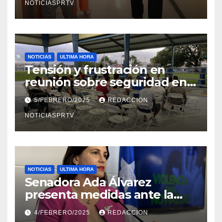
NOTICIASPRTV
NOTICIAS
ULTIMA HORA
Tensión y frustración en
reunión sobre seguridad en
Reparto Metropolitano
5/FEBRERO/2025
REDACCION
NOTICIASPRTV
NOTICIAS
ULTIMA HORA
Senadora Ada Álvarez
presenta medidas ante la
violencia en el noviazgo
4/FEBRERO/2025
REDACCION