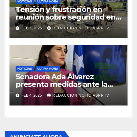
NOTICIAS
ULTIMA HORA
Tensión y frustración en
reunión sobre seguridad en
Reparto Metropolitano
FEB 5, 2025
REDACCION NOTICIASPRTV
NOTICIAS
ULTIMA HORA
Senadora Ada Álvarez
presenta medidas ante la
violencia en el noviazgo
FEB 4, 2025
REDACCION NOTICIASPRTV