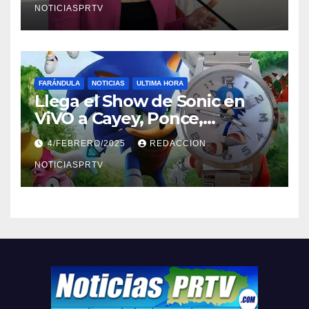
NOTICIASPRTV
FARÁNDULA
NOTICIAS
ULTIMA HORA
Llega el Show de Sonic en
ViVO a Cayey, Ponce,
Barceloneta y Humacao,
4/FEBRERO/2025
REDACCION
Relojes gratis para el que
compre ahora….
NOTICIASPRTV