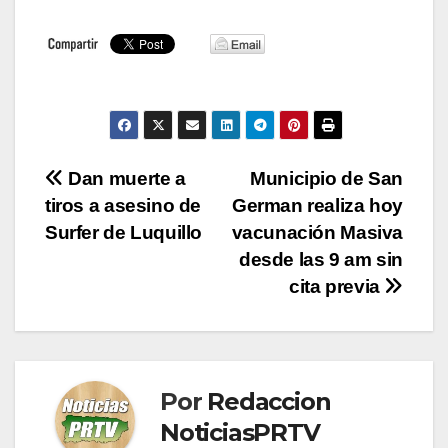
Navegación
Dan muerte a
Municipio de San
tiros a asesino de
German realiza hoy
de
Surfer de Luquillo
vacunación Masiva
entradas
desde las 9 am sin
cita previa
Por
Redaccion
NoticiasPRTV