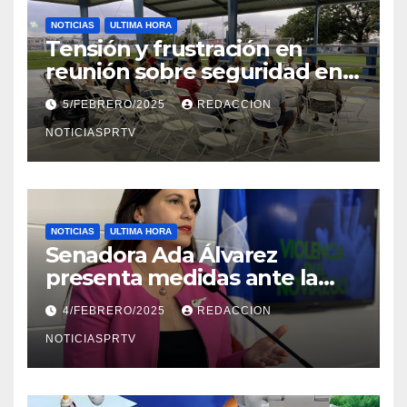
NOTICIAS
ULTIMA HORA
Tensión y frustración en
reunión sobre seguridad en
Reparto Metropolitano
5/FEBRERO/2025
REDACCION
NOTICIASPRTV
NOTICIAS
ULTIMA HORA
Senadora Ada Álvarez
presenta medidas ante la
violencia en el noviazgo
4/FEBRERO/2025
REDACCION
NOTICIASPRTV