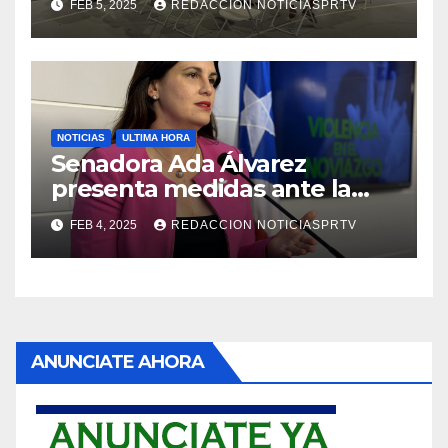
FEB 5, 2025
REDACCION NOTICIASPRTV
NOTICIAS
ULTIMA HORA
Senadora Ada Álvarez
presenta medidas ante la
violencia en el noviazgo
FEB 4, 2025
REDACCION NOTICIASPRTV
ANUNCIATE AHORA