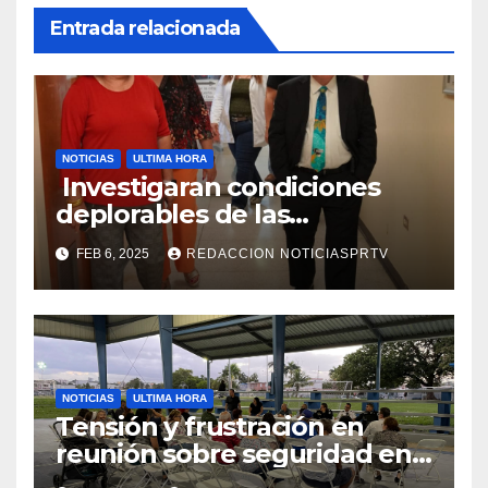
Entrada relacionada
NOTICIAS
ULTIMA HORA
Investigaran condiciones
deplorables de las
facilidades el Departamento
FEB 6, 2025
REDACCION NOTICIASPRTV
de la Salud en Mayagüez
NOTICIAS
ULTIMA HORA
Tensión y frustración en
reunión sobre seguridad en
Reparto Metropolitano