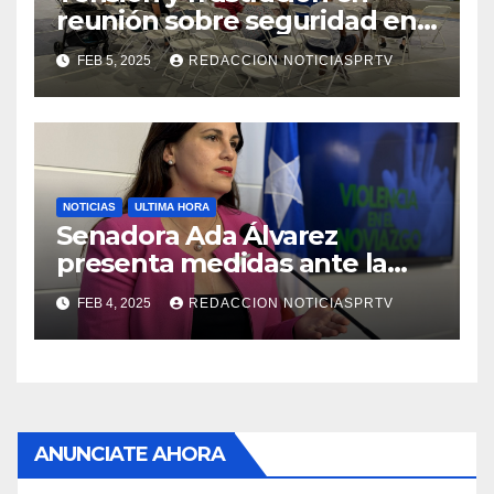
reunión sobre seguridad en
Reparto Metropolitano
FEB 5, 2025
REDACCION NOTICIASPRTV
NOTICIAS
ULTIMA HORA
Senadora Ada Álvarez
presenta medidas ante la
violencia en el noviazgo
FEB 4, 2025
REDACCION NOTICIASPRTV
ANUNCIATE AHORA