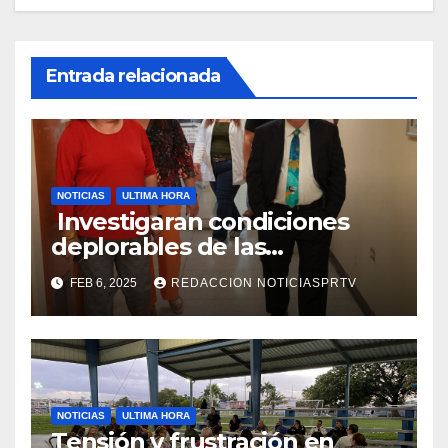
Entrada relacionada
NOTICIAS
ULTIMA HORA
Investigaran condiciones
deplorables de las
facilidades el Departamento
FEB 6, 2025
REDACCION NOTICIASPRTV
de la Salud en Mayagüez
NOTICIAS
ULTIMA HORA
Tensión y frustración en