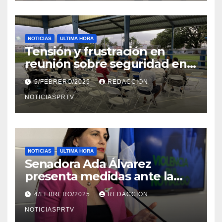
NOTICIAS
ULTIMA HORA
Tensión y frustración en
reunión sobre seguridad en
Reparto Metropolitano
5/FEBRERO/2025
REDACCION
NOTICIASPRTV
NOTICIAS
ULTIMA HORA
Senadora Ada Álvarez
presenta medidas ante la
violencia en el noviazgo
4/FEBRERO/2025
REDACCION
NOTICIASPRTV