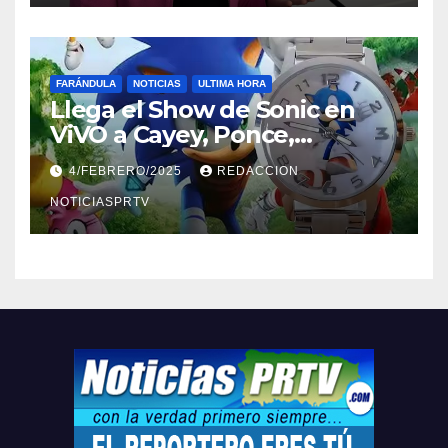
FARÁNDULA
NOTICIAS
ULTIMA HORA
Llega el Show de Sonic en
ViVO a Cayey, Ponce,
Barceloneta y Humacao,
4/FEBRERO/2025
REDACCION
Relojes gratis para el que
compre ahora….
NOTICIASPRTV