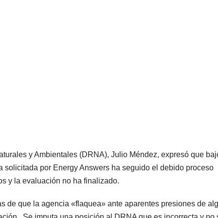
aturales y Ambientales (DRNA), Julio Méndez, expresó que baj
ua solicitada por Energy Answers ha seguido el debido proceso
s y la evaluación no ha finalizado.
s de que la agencia «flaquea» ante aparentes presiones de al
ración. Se imputa una posición al DRNA que es incorrecta y no