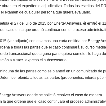
 obran en el expediente adjudicativo. Todos los escritos del 
 el examen de cualquier persona que quiera evaluarlo.
metida el 27 de julio de 2015 por Energy Answers, él emitió el 1
 del caso en la que ordenó continuar con el proceso administrat
2015 (ver adjunto) contestamos una carta emitida por Energy A
 ordena a todas las partes que el caso continuará su curso medi
uerdo transaccional que alguna parte quiera someter, lo haga d
ación a Vista», expresó el subsecretario.
ninguna de las partes como se planteó en un comunicado de p
Orden fue referida a todas las partes (proponentes, interés públi
 Energy Answers donde se solicitó resolver el caso de manera
 en la que ordené que el caso continuara el proceso administrati