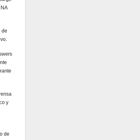
DRNA
1 de
ivo.
nswers
ante
urante
rensa
co y
vo de