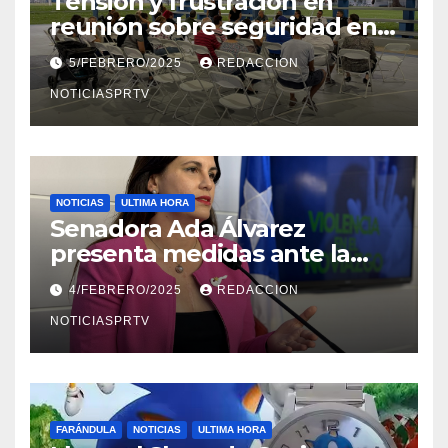
Tensión y frustración en
reunión sobre seguridad en
Reparto Metropolitano
5/FEBRERO/2025
REDACCION
NOTICIASPRTV
NOTICIAS
ULTIMA HORA
Senadora Ada Álvarez
presenta medidas ante la
violencia en el noviazgo
4/FEBRERO/2025
REDACCION
NOTICIASPRTV
FARÁNDULA
NOTICIAS
ULTIMA HORA