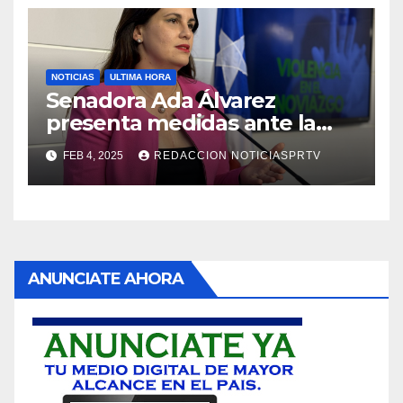
NOTICIAS
ULTIMA HORA
Senadora Ada Álvarez
presenta medidas ante la
violencia en el noviazgo
FEB 4, 2025
REDACCION NOTICIASPRTV
ANUNCIATE AHORA