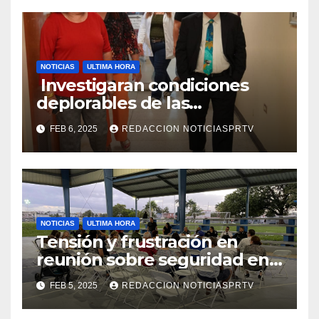
NOTICIAS
ULTIMA HORA
Investigaran condiciones
deplorables de las
facilidades el Departamento
FEB 6, 2025
REDACCION NOTICIASPRTV
de la Salud en Mayagüez
NOTICIAS
ULTIMA HORA
Tensión y frustración en
reunión sobre seguridad en
Reparto Metropolitano
FEB 5, 2025
REDACCION NOTICIASPRTV