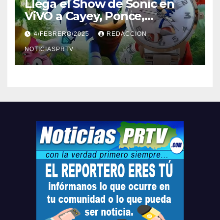
Llega el Show de Sonic en
ViVO a Cayey, Ponce,
Barceloneta y Humacao,
4/FEBRERO/2025
REDACCION
Relojes gratis para el que
compre ahora….
NOTICIASPRTV