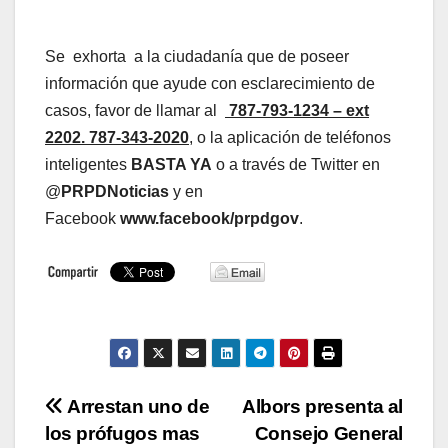
Se exhorta a la ciudadanía que de poseer
información que ayude con esclarecimiento de
casos, favor de llamar al
787-793-1234 – ext
2202. 787-343-2020
, o la aplicación de teléfonos
inteligentes
BASTA YA
o a través de Twitter en
@
PRPDNoticias
y en
Facebook
www.facebook/prpdgov
.
Navegación
Arrestan uno de
Albors presenta al
los prófugos mas
Consejo General