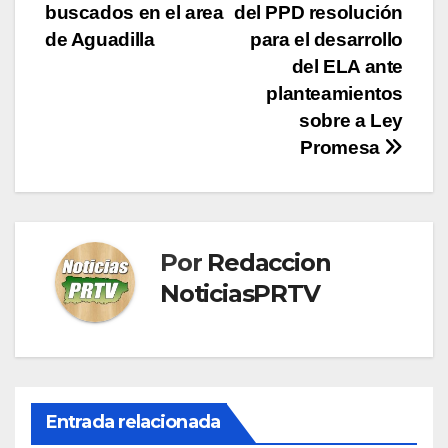
de
buscados en el area
del PPD resolución
entradas
de Aguadilla
para el desarrollo
del ELA ante
planteamientos
sobre a Ley
Promesa
Por
Redaccion
NoticiasPRTV
Entrada relacionada