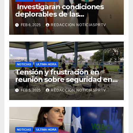
Investigaran condiciones
deplorables de las
facilidades el Departamento
FEB 6, 2025
REDACCION NOTICIASPRTV
de la Salud en Mayagüez
NOTICIAS
ULTIMA HORA
Tensión y frustración en
reunión sobre seguridad en
Reparto Metropolitano
FEB 5, 2025
REDACCION NOTICIASPRTV
NOTICIAS
ULTIMA HORA