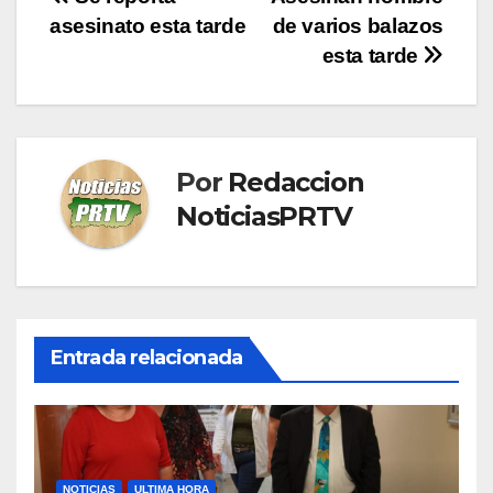
Navegación
asesinato esta tarde
de varios balazos
de
esta tarde
entradas
Por
Redaccion
NoticiasPRTV
Entrada relacionada
NOTICIAS
ULTIMA HORA