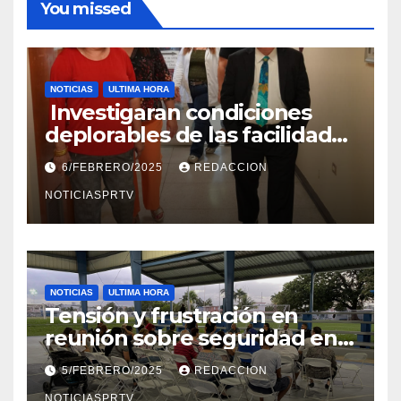
You missed
NOTICIAS
ULTIMA HORA
Investigaran condiciones
deplorables de las facilidades
el Departamento de la Salud
6/FEBRERO/2025
REDACCION
en Mayagüez
NOTICIASPRTV
NOTICIAS
ULTIMA HORA
Tensión y frustración en
reunión sobre seguridad en
Reparto Metropolitano
5/FEBRERO/2025
REDACCION
NOTICIASPRTV