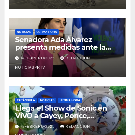
NOTICIAS
ULTIMA HORA
Senadora Ada Álvarez
presenta medidas ante la
violencia en el noviazgo
4/FEBRERO/2025
REDACCION
NOTICIASPRTV
FARÁNDULA
NOTICIAS
ULTIMA HORA
Llega el Show de Sonic en
ViVO a Cayey, Ponce,
Barceloneta y Humacao,
4/FEBRERO/2025
REDACCION
Relojes gratis para el que