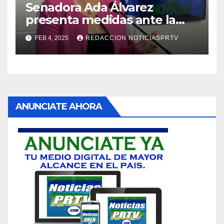
Senadora Ada Álvarez
presenta medidas ante la
violencia en el noviazgo
FEB 4, 2025
REDACCION NOTICIASPRTV
ANUNCIATE AHORA