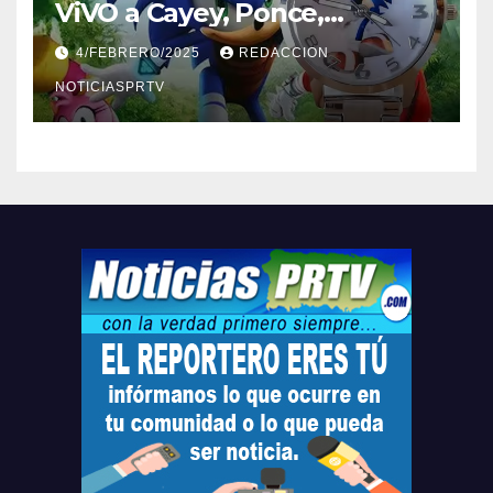
ViVO a Cayey, Ponce,
Barceloneta y Humacao,
4/FEBRERO/2025
REDACCION
Relojes gratis para el que
compre ahora….
NOTICIASPRTV