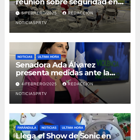
reunión sobre seguridad en
Reparto Metropolitano
5/FEBRERO/2025
REDACCION
NOTICIASPRTV
NOTICIAS
ULTIMA HORA
Senadora Ada Álvarez
presenta medidas ante la
violencia en el noviazgo
4/FEBRERO/2025
REDACCION
NOTICIASPRTV
FARÁNDULA
NOTICIAS
ULTIMA HORA
Llega el Show de Sonic en