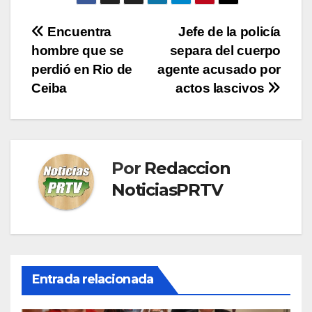
Navegación
Encuentra
Jefe de la policía
hombre que se
separa del cuerpo
de
perdió en Rio de
agente acusado por
entradas
Ceiba
actos lascivos
Por
Redaccion
NoticiasPRTV
Entrada relacionada