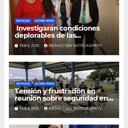
NOTICIAS
ULTIMA HORA
Investigaran condiciones
deplorables de las
facilidades el Departamento
FEB 6, 2025
REDACCION NOTICIASPRTV
de la Salud en Mayagüez
NOTICIAS
ULTIMA HORA
Tensión y frustración en
reunión sobre seguridad en
Reparto Metropolitano
FEB 5, 2025
REDACCION NOTICIASPRTV