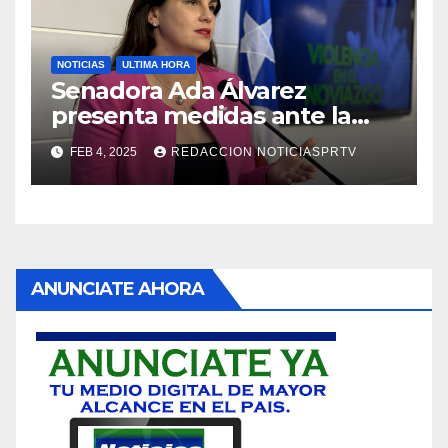
NOTICIAS
ULTIMA HORA
Senadora Ada Álvarez
presenta medidas ante la
violencia en el noviazgo
FEB 4, 2025
REDACCION NOTICIASPRTV
ANUNCIATE AHORA