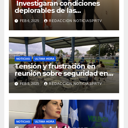
Investigaran condiciones
deplorables de las
facilidades el Departamento
FEB 6, 2025
REDACCION NOTICIASPRTV
de la Salud en Mayagüez
NOTICIAS
ULTIMA HORA
Tensión y frustración en
reunión sobre seguridad en
Reparto Metropolitano
FEB 5, 2025
REDACCION NOTICIASPRTV
NOTICIAS
ULTIMA HORA