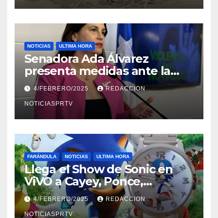
NOTICIAS
ULTIMA HORA
Senadora Ada Álvarez
presenta medidas ante la
violencia en el noviazgo
4/FEBRERO/2025
REDACCION
NOTICIASPRTV
FARÁNDULA
NOTICIAS
ULTIMA HORA
Llega el Show de Sonic en
ViVO a Cayey, Ponce,
Barceloneta y Humacao,
4/FEBRERO/2025
REDACCION
Relojes gratis para el que
compre ahora….
NOTICIASPRTV