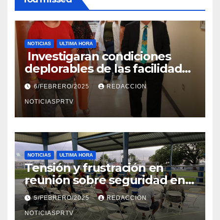
NOTICIAS
ULTIMA HORA
Investigaran condiciones
deplorables de las facilidades
el Departamento de la Salud
6/FEBRERO/2025
REDACCION
en Mayagüez
NOTICIASPRTV
NOTICIAS
ULTIMA HORA
Tensión y frustración en
reunión sobre seguridad en
Reparto Metropolitano
5/FEBRERO/2025
REDACCION
NOTICIASPRTV