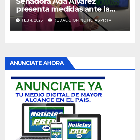
Senadora Ada Álvarez
presenta medidas ante la
violencia en el noviazgo
FEB 4, 2025
REDACCION NOTICIASPRTV
ANUNCIATE AHORA