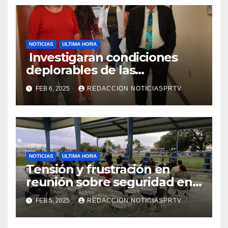
NOTICIAS
ULTIMA HORA
Investigaran condiciones
deplorables de las
facilidades el Departamento
FEB 6, 2025
REDACCION NOTICIASPRTV
de la Salud en Mayagüez
NOTICIAS
ULTIMA HORA
Tensión y frustración en
reunión sobre seguridad en
Reparto Metropolitano
FEB 5, 2025
REDACCION NOTICIASPRTV