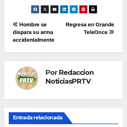
Navegación
Hombre se
Regresa en Grande
dispara su arma
TeleOnce
de
accidentalmente
entradas
Por
Redaccion
NoticiasPRTV
Entrada relacionada