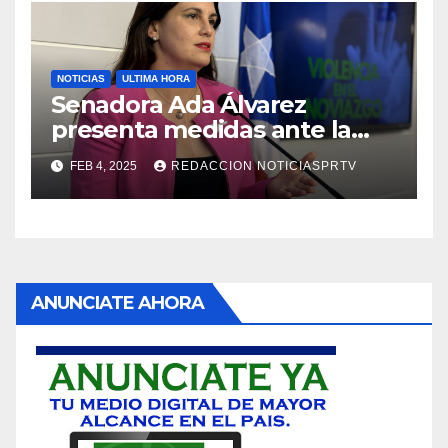
NOTICIAS
ULTIMA HORA
Senadora Ada Álvarez
presenta medidas ante la
violencia en el noviazgo
FEB 4, 2025
REDACCION NOTICIASPRTV
ANUNCIATE AHORA