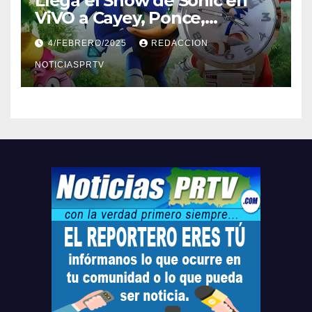
Llega el Show de Sonic en
ViVO a Cayey, Ponce,
Barceloneta y Humacao,
4/FEBRERO/2025
REDACCION
Relojes gratis para el que
compre ahora….
NOTICIASPRTV