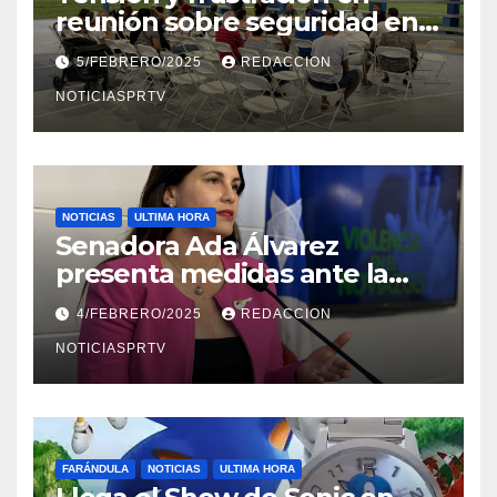
reunión sobre seguridad en
Reparto Metropolitano
5/FEBRERO/2025
REDACCION
NOTICIASPRTV
NOTICIAS
ULTIMA HORA
Senadora Ada Álvarez
presenta medidas ante la
violencia en el noviazgo
4/FEBRERO/2025
REDACCION
NOTICIASPRTV
FARÁNDULA
NOTICIAS
ULTIMA HORA