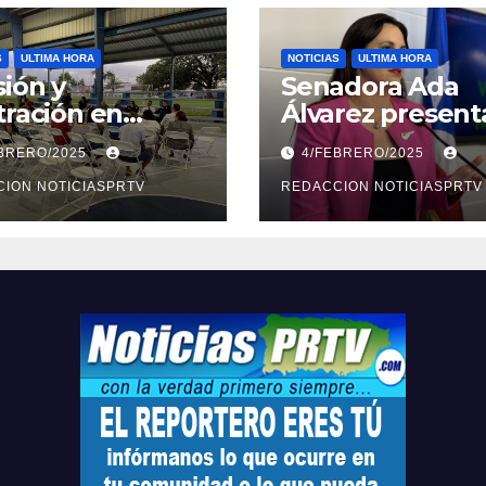
S
ULTIMA HORA
NOTICIAS
ULTIMA HORA
ión y
Senadora Ada
tración en
Álvarez present
ión sobre
medidas ante la
EBRERO/2025
4/FEBRERO/2025
ridad en
violencia en el
arto
ION NOTICIASPRTV
noviazgo
REDACCION NOTICIASPRTV
opolitano