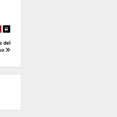
e del
iso