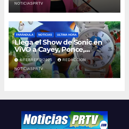
NOTICIASPRTV
FARÁNDULA
NOTICIAS
ULTIMA HORA
Llega el Show de Sonic en
ViVO a Cayey, Ponce,
Barceloneta y Humacao,
4/FEBRERO/2025
REDACCION
Relojes gratis para el que
compre ahora….
NOTICIASPRTV