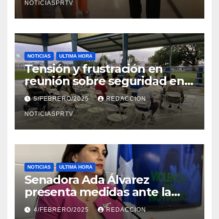
NOTICIASPRTV
NOTICIAS
ULTIMA HORA
Tensión y frustración en
reunión sobre seguridad en
Reparto Metropolitano
5/FEBRERO/2025
REDACCION
NOTICIASPRTV
NOTICIAS
ULTIMA HORA
Senadora Ada Álvarez
presenta medidas ante la
violencia en el noviazgo
4/FEBRERO/2025
REDACCION