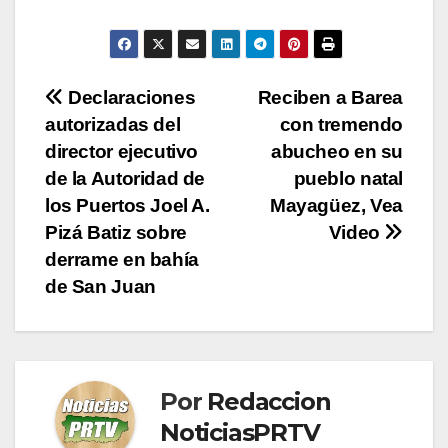
Navegación
Declaraciones
Reciben a Barea
autorizadas del
con tremendo
de
director ejecutivo
abucheo en su
entradas
de la Autoridad de
pueblo natal
los Puertos Joel A.
Mayagüez, Vea
Pizá Batiz sobre
Video
derrame en bahía
de San Juan
Por
Redaccion
NoticiasPRTV