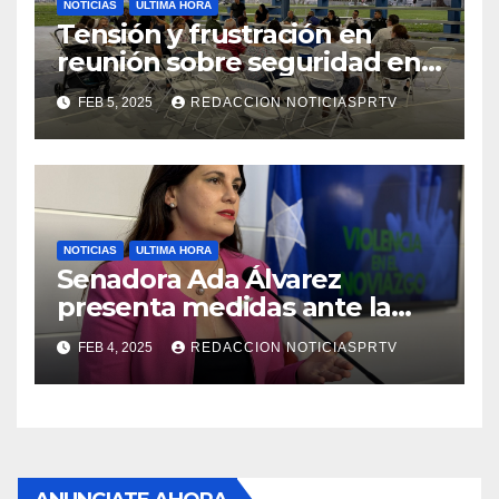
NOTICIAS
ULTIMA HORA
Tensión y frustración en
reunión sobre seguridad en
Reparto Metropolitano
FEB 5, 2025
REDACCION NOTICIASPRTV
NOTICIAS
ULTIMA HORA
Senadora Ada Álvarez
presenta medidas ante la
violencia en el noviazgo
FEB 4, 2025
REDACCION NOTICIASPRTV