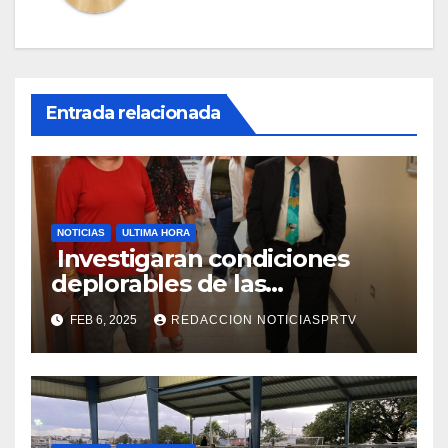
Entrada relacionada
NOTICIAS
ULTIMA HORA
Investigaran condiciones
deplorables de las
facilidades el Departamento
FEB 6, 2025
REDACCION NOTICIASPRTV
de la Salud en Mayagüez