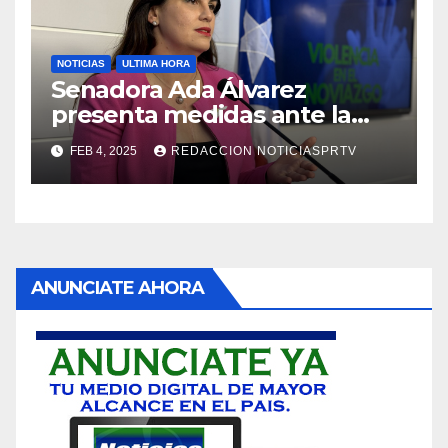
NOTICIAS
ULTIMA HORA
Senadora Ada Álvarez
presenta medidas ante la
violencia en el noviazgo
FEB 4, 2025
REDACCION NOTICIASPRTV
ANUNCIATE AHORA