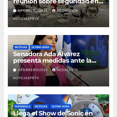
reunión sobre seguridad en
Reparto Metropolitano
5/FEBRERO/2025
REDACCION
NOTICIASPRTV
NOTICIAS
ULTIMA HORA
Senadora Ada Álvarez
presenta medidas ante la
violencia en el noviazgo
4/FEBRERO/2025
REDACCION
NOTICIASPRTV
FARÁNDULA
NOTICIAS
ULTIMA HORA
Llega el Show de Sonic en