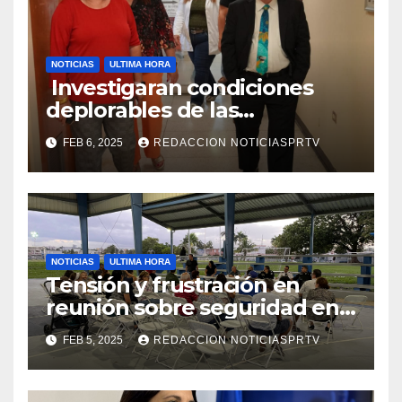
NOTICIAS
ULTIMA HORA
Investigaran condiciones
deplorables de las
facilidades el Departamento
FEB 6, 2025
REDACCION NOTICIASPRTV
de la Salud en Mayagüez
NOTICIAS
ULTIMA HORA
Tensión y frustración en
reunión sobre seguridad en
Reparto Metropolitano
FEB 5, 2025
REDACCION NOTICIASPRTV