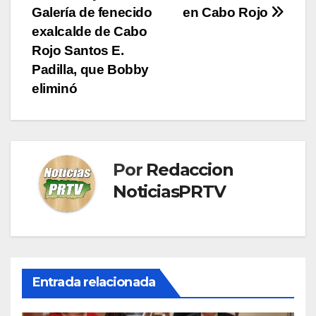
Galería de fenecido
en Cabo Rojo
de
exalcalde de Cabo
entradas
Rojo Santos E.
Padilla, que Bobby
eliminó
Por
Redaccion
NoticiasPRTV
Entrada relacionada