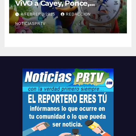
ViVO a Cayey, Ponce,
Barceloneta y Humacao,
4/FEBRERO/2025
REDACCION
Relojes gratis para el que
compre ahora….
NOTICIASPRTV