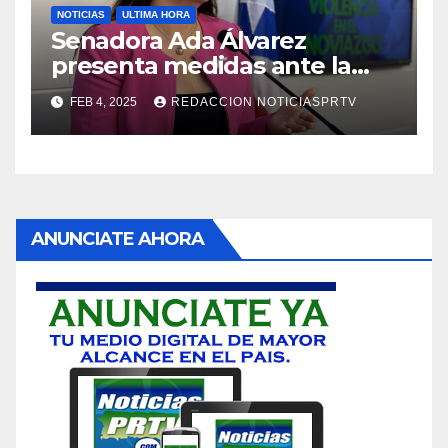
NOTICIAS
ULTIMA HORA
Senadora Ada Álvarez
presenta medidas ante la
violencia en el noviazgo
FEB 4, 2025
REDACCION NOTICIASPRTV
ANUNCIATE AHORA