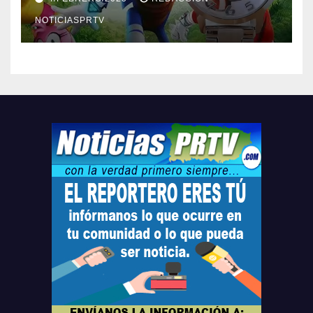
Relojes gratis para el que
compre ahora….
NOTICIASPRTV