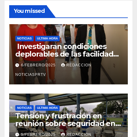
You missed
NOTICIAS
ULTIMA HORA
Investigaran condiciones
deplorables de las facilidades
el Departamento de la Salud
6/FEBRERO/2025
REDACCION
en Mayagüez
NOTICIASPRTV
NOTICIAS
ULTIMA HORA
Tensión y frustración en
reunión sobre seguridad en
Reparto Metropolitano
5/FEBRERO/2025
REDACCION