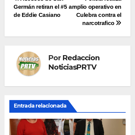
Navegación
Germán retiran el #5
amplio operativo en
de
de Eddie Casiano
Culebra contra el
entradas
narcotrafico
Por
Redaccion
NoticiasPRTV
Entrada relacionada