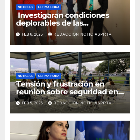
NOTICIAS
ULTIMA HORA
Investigaran condiciones
deplorables de las
facilidades el Departamento
FEB 6, 2025
REDACCION NOTICIASPRTV
de la Salud en Mayagüez
NOTICIAS
ULTIMA HORA
Tensión y frustración en
reunión sobre seguridad en
Reparto Metropolitano
FEB 5, 2025
REDACCION NOTICIASPRTV