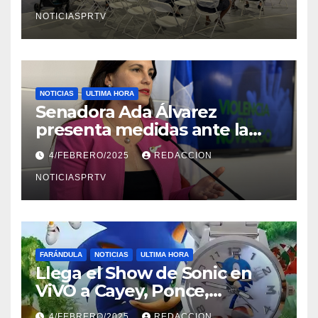
NOTICIASPRTV
NOTICIAS
ULTIMA HORA
Senadora Ada Álvarez
presenta medidas ante la
violencia en el noviazgo
4/FEBRERO/2025
REDACCION
NOTICIASPRTV
FARÁNDULA
NOTICIAS
ULTIMA HORA
Llega el Show de Sonic en
ViVO a Cayey, Ponce,
Barceloneta y Humacao,
4/FEBRERO/2025
REDACCION