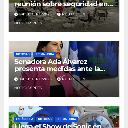
reunión sobre seguridad en
Reparto Metropolitano
5/FEBRERO/2025
REDACCION
NOTICIASPRTV
NOTICIAS
ULTIMA HORA
Senadora Ada Álvarez
presenta medidas ante la
violencia en el noviazgo
4/FEBRERO/2025
REDACCION
NOTICIASPRTV
FARÁNDULA
NOTICIAS
ULTIMA HORA
Llega el Show de Sonic en