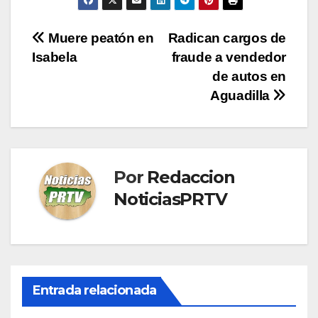
Navegación
Muere peatón en
Radican cargos de
Isabela
fraude a vendedor
de
de autos en
entradas
Aguadilla
Por
Redaccion
NoticiasPRTV
Entrada relacionada