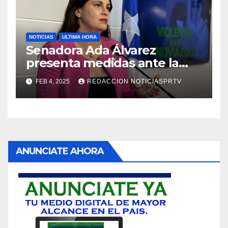
NOTICIAS
ULTIMA HORA
Senadora Ada Álvarez
presenta medidas ante la
violencia en el noviazgo
FEB 4, 2025
REDACCION NOTICIASPRTV
ANUNCIATE AHORA