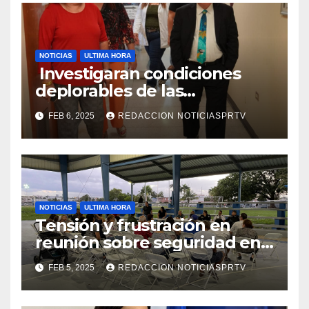
NOTICIAS
ULTIMA HORA
Investigaran condiciones
deplorables de las
facilidades el Departamento
FEB 6, 2025
REDACCION NOTICIASPRTV
de la Salud en Mayagüez
NOTICIAS
ULTIMA HORA
Tensión y frustración en
reunión sobre seguridad en
Reparto Metropolitano
FEB 5, 2025
REDACCION NOTICIASPRTV