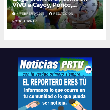
ViVO a Cayey, Ponce,
Barceloneta y Humacao,
4/FEBRERO/2025
REDACCION
Relojes gratis para el que
compre ahora….
NOTICIASPRTV