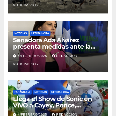
NOTICIASPRTV
NOTICIAS
ULTIMA HORA
Senadora Ada Álvarez
presenta medidas ante la
violencia en el noviazgo
4/FEBRERO/2025
REDACCION
NOTICIASPRTV
FARÁNDULA
NOTICIAS
ULTIMA HORA
Llega el Show de Sonic en
ViVO a Cayey, Ponce,
Barceloneta y Humacao,
4/FEBRERO/2025
REDACCION