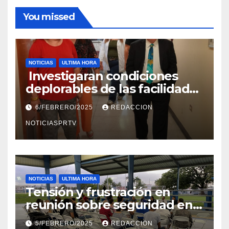
You missed
NOTICIAS
ULTIMA HORA
Investigaran condiciones
deplorables de las facilidades
el Departamento de la Salud
6/FEBRERO/2025
REDACCION
en Mayagüez
NOTICIASPRTV
NOTICIAS
ULTIMA HORA
Tensión y frustración en
reunión sobre seguridad en
Reparto Metropolitano
5/FEBRERO/2025
REDACCION