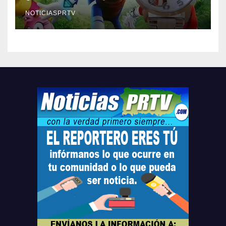
Relojes gratis para el que
compre ahora….
NOTICIASPRTV