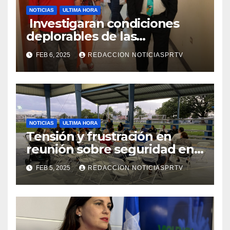
NOTICIAS
ULTIMA HORA
Investigaran condiciones
deplorables de las
facilidades el Departamento
FEB 6, 2025
REDACCION NOTICIASPRTV
de la Salud en Mayagüez
NOTICIAS
ULTIMA HORA
Tensión y frustración en
reunión sobre seguridad en
Reparto Metropolitano
FEB 5, 2025
REDACCION NOTICIASPRTV