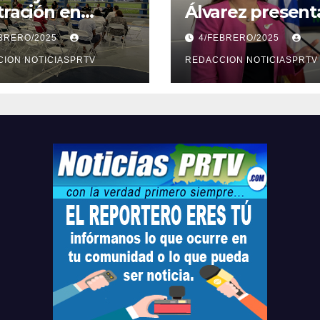
tración en
Álvarez present
ión sobre
medidas ante la
EBRERO/2025
4/FEBRERO/2025
ridad en
violencia en el
arto
ION NOTICIASPRTV
noviazgo
REDACCION NOTICIASPRTV
opolitano