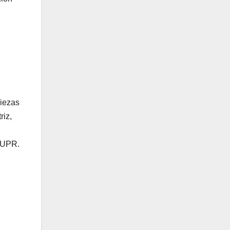
piezas
riz,
a UPR.