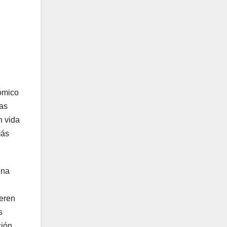
cómico
das
n vida
más
una
neren
s
ción