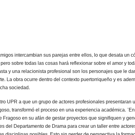
migos intercambian sus parejas entre ellos, lo que desata un 
o, pero sobre todas las cosas hará reflexionar sobre el amor y to
asta y una relacionista profesional son los personajes que le da
carte. La obra ocurre dentro del contexto puertorriqueño y es ade
dicha sociedad.
eatro UPR a que un grupo de actores profesionales presentaran 
ragoso, transformó el proceso en una experiencia académica. ¨En
ue Fragoso en su afán de gestar proyectos que signifiquen y ge
es del Departamento de Drama para crear un taller entre actore
as disciplinas posibles. Esto sin perder de perspectiva la forma