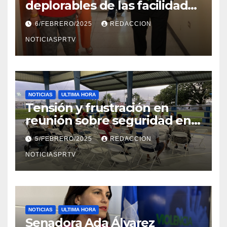
deplorables de las facilidades
el Departamento de la Salud
6/FEBRERO/2025
REDACCION
en Mayagüez
NOTICIASPRTV
NOTICIAS
ULTIMA HORA
Tensión y frustración en
reunión sobre seguridad en
Reparto Metropolitano
5/FEBRERO/2025
REDACCION
NOTICIASPRTV
NOTICIAS
ULTIMA HORA
Senadora Ada Álvarez