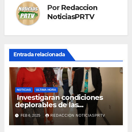
Por
Redaccion
NoticiasPRTV
Entrada relacionada
NOTICIAS
ULTIMA HORA
Investigaran condiciones
deplorables de las
facilidades el Departamento
FEB 6, 2025
REDACCION NOTICIASPRTV
de la Salud en Mayagüez