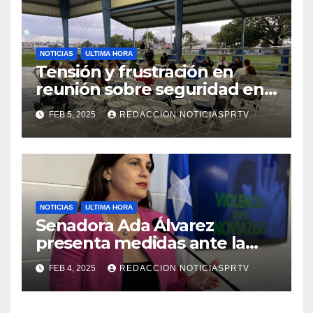
NOTICIAS
ULTIMA HORA
Tensión y frustración en
reunión sobre seguridad en
Reparto Metropolitano
FEB 5, 2025
REDACCION NOTICIASPRTV
NOTICIAS
ULTIMA HORA
Senadora Ada Álvarez
presenta medidas ante la
violencia en el noviazgo
FEB 4, 2025
REDACCION NOTICIASPRTV