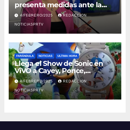
presenta medidas ante la
violencia en el noviazgo
4/FEBRERO/2025
REDACCION
NOTICIASPRTV
FARÁNDULA
NOTICIAS
ULTIMA HORA
Llega el Show de Sonic en
ViVO a Cayey, Ponce,
Barceloneta y Humacao,
4/FEBRERO/2025
REDACCION
Relojes gratis para el que
compre ahora….
NOTICIASPRTV