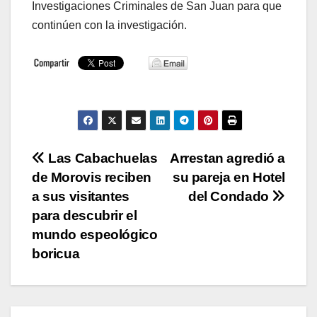
Investigaciones Criminales de San Juan para que
continúen con la investigación.
Navegación
Las Cabachuelas
Arrestan agredió a
de Morovis reciben
su pareja en Hotel
de
a sus visitantes
del Condado
entradas
para descubrir el
mundo espeológico
boricua