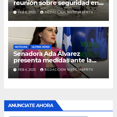
reunión sobre seguridad en
Reparto Metropolitano
FEB 5, 2025
REDACCION NOTICIASPRTV
NOTICIAS
ULTIMA HORA
Senadora Ada Álvarez
presenta medidas ante la
violencia en el noviazgo
FEB 4, 2025
REDACCION NOTICIASPRTV
ANUNCIATE AHORA