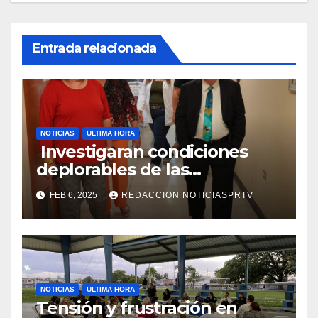
Entrada relacionada
NOTICIAS
ULTIMA HORA
Investigaran condiciones
deplorables de las
facilidades el Departamento
FEB 6, 2025
REDACCION NOTICIASPRTV
de la Salud en Mayagüez
NOTICIAS
ULTIMA HORA
Tensión y frustración en