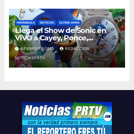
FARÁNDULA
NOTICIAS
ULTIMA HORA
Llega el Show de Sonic en
ViVO a Cayey, Ponce,
Barceloneta y Humacao,
4/FEBRERO/2025
REDACCION
Relojes gratis para el que
compre ahora….
NOTICIASPRTV