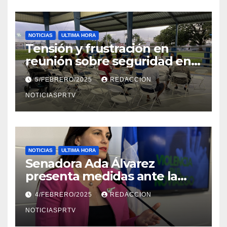
NOTICIAS
ULTIMA HORA
Tensión y frustración en
reunión sobre seguridad en
Reparto Metropolitano
5/FEBRERO/2025
REDACCION
NOTICIASPRTV
NOTICIAS
ULTIMA HORA
Senadora Ada Álvarez
presenta medidas ante la
violencia en el noviazgo
4/FEBRERO/2025
REDACCION
NOTICIASPRTV