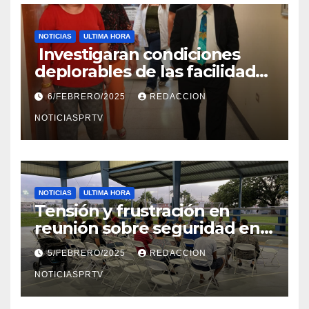
NOTICIAS
ULTIMA HORA
Investigaran condiciones
deplorables de las facilidades
el Departamento de la Salud
6/FEBRERO/2025
REDACCION
en Mayagüez
NOTICIASPRTV
NOTICIAS
ULTIMA HORA
Tensión y frustración en
reunión sobre seguridad en
Reparto Metropolitano
5/FEBRERO/2025
REDACCION
NOTICIASPRTV