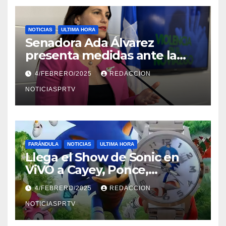
NOTICIAS
ULTIMA HORA
Senadora Ada Álvarez
presenta medidas ante la
violencia en el noviazgo
4/FEBRERO/2025
REDACCION
NOTICIASPRTV
FARÁNDULA
NOTICIAS
ULTIMA HORA
Llega el Show de Sonic en
ViVO a Cayey, Ponce,
Barceloneta y Humacao,
4/FEBRERO/2025
REDACCION
Relojes gratis para el que
compre ahora….
NOTICIASPRTV