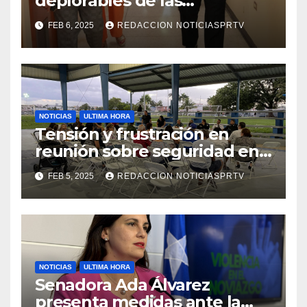
deplorables de las
facilidades el Departamento
FEB 6, 2025
REDACCION NOTICIASPRTV
de la Salud en Mayagüez
NOTICIAS
ULTIMA HORA
Tensión y frustración en
reunión sobre seguridad en
Reparto Metropolitano
FEB 5, 2025
REDACCION NOTICIASPRTV
NOTICIAS
ULTIMA HORA
Senadora Ada Álvarez
presenta medidas ante la