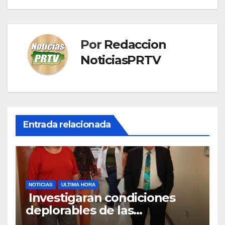
Por
Redaccion
NoticiasPRTV
Entrada relacionada
NOTICIAS
ULTIMA HORA
Investigaran condiciones
deplorables de las
facilidades el Departamento