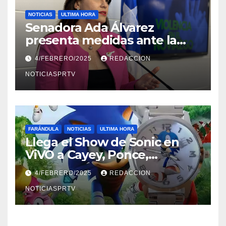
NOTICIAS
ULTIMA HORA
Senadora Ada Álvarez
presenta medidas ante la
violencia en el noviazgo
4/FEBRERO/2025
REDACCION
NOTICIASPRTV
FARÁNDULA
NOTICIAS
ULTIMA HORA
Llega el Show de Sonic en
ViVO a Cayey, Ponce,
Barceloneta y Humacao,
4/FEBRERO/2025
REDACCION
Relojes gratis para el que
compre ahora….
NOTICIASPRTV