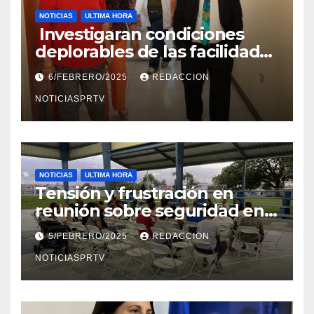
NOTICIAS
ULTIMA HORA
Investigaran condiciones
deplorables de las facilidades
el Departamento de la Salud
6/FEBRERO/2025
REDACCION
en Mayagüez
NOTICIASPRTV
NOTICIAS
ULTIMA HORA
Tensión y frustración en
reunión sobre seguridad en
Reparto Metropolitano
5/FEBRERO/2025
REDACCION
NOTICIASPRTV