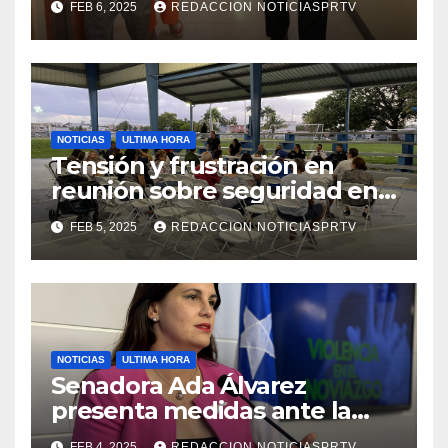
FEB 6, 2025
REDACCION NOTICIASPRTV
de la Salud en Mayagüez
NOTICIAS
ULTIMA HORA
Tensión y frustración en
reunión sobre seguridad en
Reparto Metropolitano
FEB 5, 2025
REDACCION NOTICIASPRTV
NOTICIAS
ULTIMA HORA
Senadora Ada Álvarez
presenta medidas ante la
violencia en el noviazgo
FEB 4, 2025
REDACCION NOTICIASPRTV