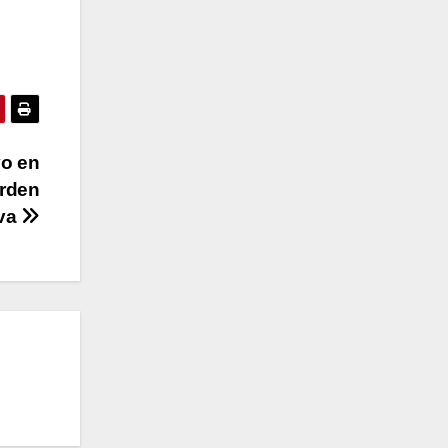
vo en
orden
iva