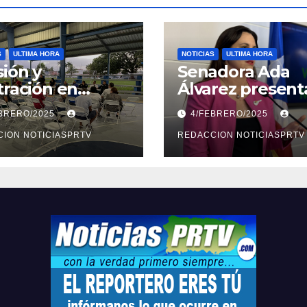
S
ULTIMA HORA
NOTICIAS
ULTIMA HORA
ión y
Senadora Ada
tración en
Álvarez present
ión sobre
medidas ante la
EBRERO/2025
4/FEBRERO/2025
ridad en
violencia en el
arto
ION NOTICIASPRTV
noviazgo
REDACCION NOTICIASPRTV
opolitano