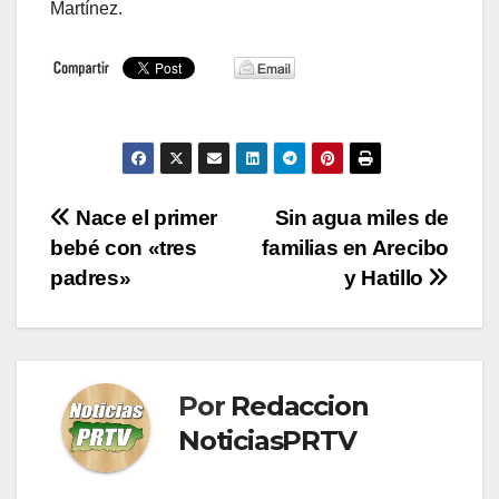
Martínez.
Navegación
Nace el primer
Sin agua miles de
bebé con «tres
familias en Arecibo
de
padres»
y Hatillo
entradas
Por
Redaccion
NoticiasPRTV