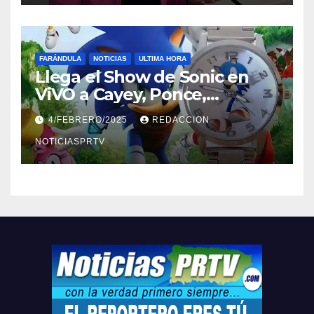
FARÁNDULA
NOTICIAS
ULTIMA HORA
Llega el Show de Sonic en
ViVO a Cayey, Ponce,
Barceloneta y Humacao,
4/FEBRERO/2025
REDACCION
Relojes gratis para el que
compre ahora….
NOTICIASPRTV