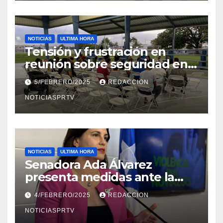
NOTICIAS
ULTIMA HORA
Tensión y frustración en
reunión sobre seguridad en
Reparto Metropolitano
5/FEBRERO/2025
REDACCION
NOTICIASPRTV
NOTICIAS
ULTIMA HORA
Senadora Ada Álvarez
presenta medidas ante la
violencia en el noviazgo
4/FEBRERO/2025
REDACCION
NOTICIASPRTV