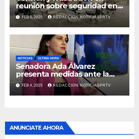
reunión sobre seguridad en
Reparto Metropolitano
FEB 5, 2025
REDACCION NOTICIASPRTV
NOTICIAS
ULTIMA HORA
Senadora Ada Álvarez
presenta medidas ante la
violencia en el noviazgo
FEB 4, 2025
REDACCION NOTICIASPRTV
ANUNCIATE AHORA