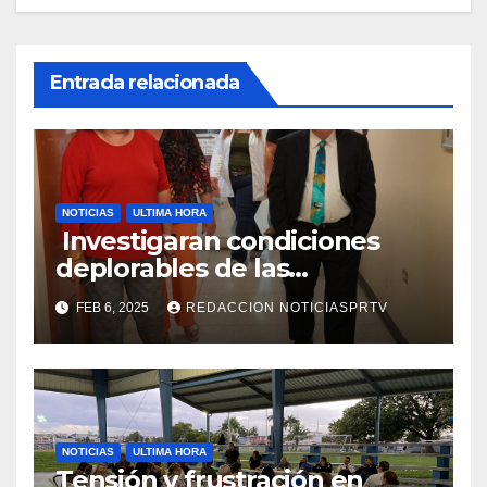
Entrada relacionada
NOTICIAS
ULTIMA HORA
Investigaran condiciones
deplorables de las
facilidades el Departamento
FEB 6, 2025
REDACCION NOTICIASPRTV
de la Salud en Mayagüez
NOTICIAS
ULTIMA HORA
Tensión y frustración en