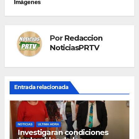
entradas
Imágenes
Por
Redaccion
NoticiasPRTV
Entrada relacionada
NOTICIAS
ULTIMA HORA
Investigaran condiciones