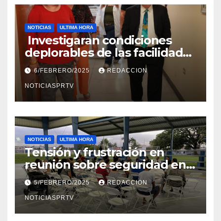
NOTICIAS
ULTIMA HORA
Investigaran condiciones
deplorables de las facilidades
el Departamento de la Salud
6/FEBRERO/2025
REDACCION
en Mayagüez
NOTICIASPRTV
NOTICIAS
ULTIMA HORA
Tensión y frustración en
reunión sobre seguridad en
Reparto Metropolitano
5/FEBRERO/2025
REDACCION
NOTICIASPRTV