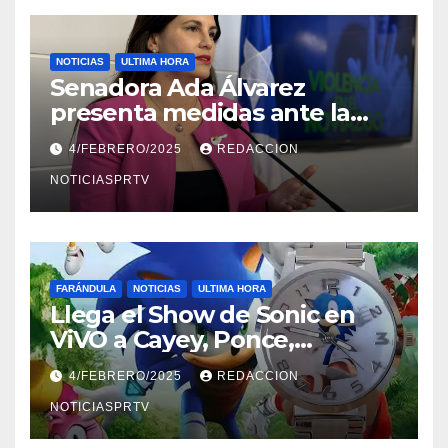
NOTICIAS
ULTIMA HORA
Senadora Ada Álvarez
presenta medidas ante la
violencia en el noviazgo
4/FEBRERO/2025
REDACCION
NOTICIASPRTV
FARÁNDULA
NOTICIAS
ULTIMA HORA
Llega el Show de Sonic en
ViVO a Cayey, Ponce,
Barceloneta y Humacao,
4/FEBRERO/2025
REDACCION
Relojes gratis para el que
compre ahora….
NOTICIASPRTV