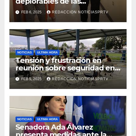
deplorables de las
facilidades el Departamento
FEB 6, 2025
REDACCION NOTICIASPRTV
de la Salud en Mayagüez
NOTICIAS
ULTIMA HORA
Tensión y frustración en
reunión sobre seguridad en
Reparto Metropolitano
FEB 5, 2025
REDACCION NOTICIASPRTV
NOTICIAS
ULTIMA HORA
Senadora Ada Álvarez
presenta medidas ante la