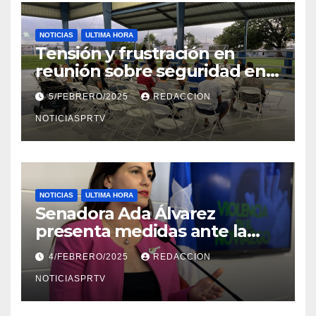
NOTICIAS
ULTIMA HORA
Tensión y frustración en
reunión sobre seguridad en
Reparto Metropolitano
5/FEBRERO/2025
REDACCION
NOTICIASPRTV
NOTICIAS
ULTIMA HORA
Senadora Ada Álvarez
presenta medidas ante la
violencia en el noviazgo
4/FEBRERO/2025
REDACCION
NOTICIASPRTV