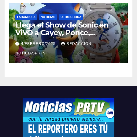
FARÁNDULA
NOTICIAS
ULTIMA HORA
Llega el Show de Sonic en
ViVO a Cayey, Ponce,
Barceloneta y Humacao,
4/FEBRERO/2025
REDACCION
Relojes gratis para el que
compre ahora….
NOTICIASPRTV