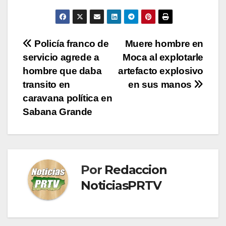
Navegación
Policía franco de
Muere hombre en
servicio agrede a
Moca al explotarle
de
hombre que daba
artefacto explosivo
entradas
transito en
en sus manos
caravana política en
Sabana Grande
Por
Redaccion
NoticiasPRTV