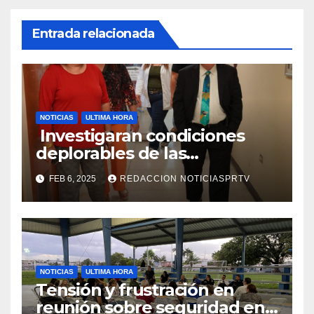
Entrada relacionada
NOTICIAS
ULTIMA HORA
Investigaran condiciones
deplorables de las
facilidades el Departamento
FEB 6, 2025
REDACCION NOTICIASPRTV
de la Salud en Mayagüez
NOTICIAS
ULTIMA HORA
Tensión y frustración en
reunión sobre seguridad en