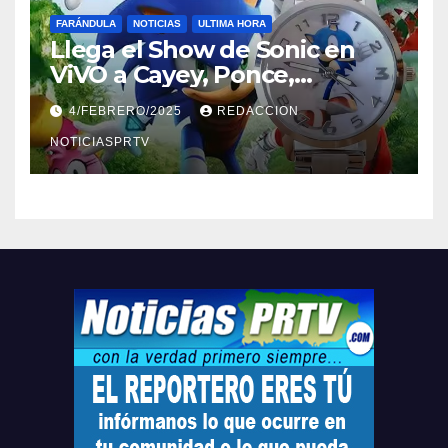
FARÁNDULA
NOTICIAS
ULTIMA HORA
Llega el Show de Sonic en
ViVO a Cayey, Ponce,
Barceloneta y Humacao,
4/FEBRERO/2025
REDACCION
Relojes gratis para el que
compre ahora….
NOTICIASPRTV