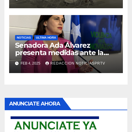
NOTICIAS
ULTIMA HORA
Senadora Ada Álvarez
presenta medidas ante la
violencia en el noviazgo
FEB 4, 2025
REDACCION NOTICIASPRTV
ANUNCIATE AHORA