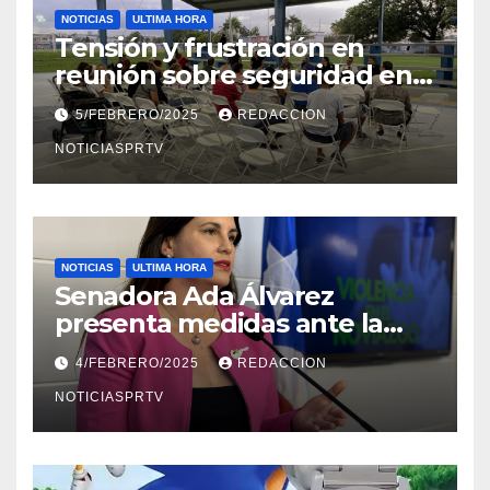
NOTICIAS
ULTIMA HORA
Tensión y frustración en
reunión sobre seguridad en
Reparto Metropolitano
5/FEBRERO/2025
REDACCION
NOTICIASPRTV
NOTICIAS
ULTIMA HORA
Senadora Ada Álvarez
presenta medidas ante la
violencia en el noviazgo
4/FEBRERO/2025
REDACCION
NOTICIASPRTV