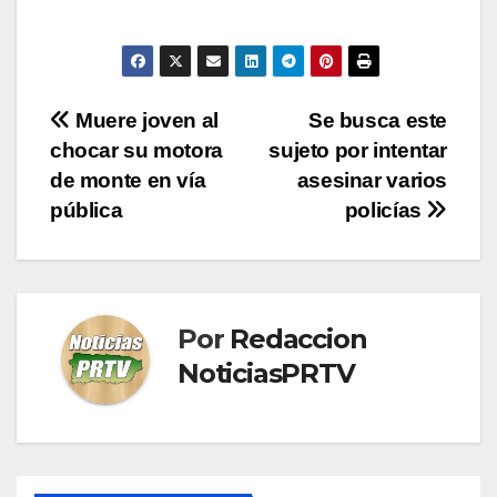
Navegación
Muere joven al
Se busca este
chocar su motora
sujeto por intentar
de
de monte en vía
asesinar varios
entradas
pública
policías
Por
Redaccion
NoticiasPRTV