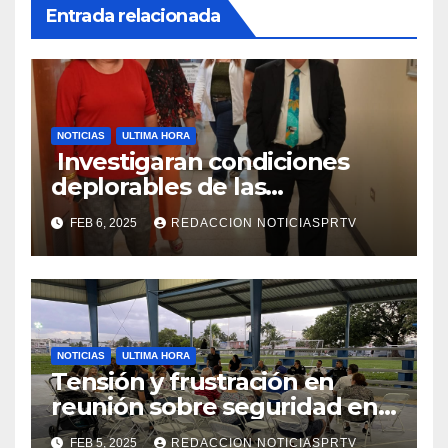
Entrada relacionada
NOTICIAS
ULTIMA HORA
Investigaran condiciones
deplorables de las
facilidades el Departamento
FEB 6, 2025
REDACCION NOTICIASPRTV
de la Salud en Mayagüez
NOTICIAS
ULTIMA HORA
Tensión y frustración en
reunión sobre seguridad en
Reparto Metropolitano
FEB 5, 2025
REDACCION NOTICIASPRTV