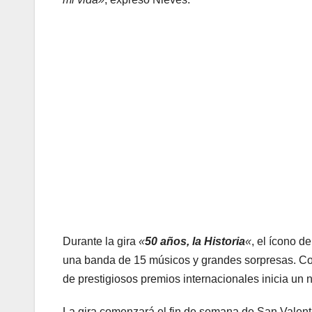
Durante la gira
«
50 años, la Historia
«
, el ícono d
una banda de 15 músicos y grandes sorpresas. Con 5
de prestigiosos premios internacionales inicia un n
La gira comenzará el fin de semana de San Valent