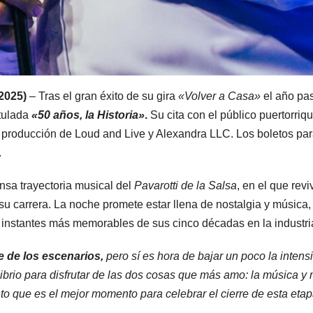
2025)
– Tras el gran éxito de su gira
«Volver a Casa»
el año pa
itulada
«50 años, la Historia»
.
Su cita con el público puertorriq
 producción de Loud and Live y Alexandra LLC. Los boletos par
.
ensa trayectoria musical del
Pavarotti de la Salsa
, en el que revi
su carrera. La noche promete estar llena de nostalgia y música,
 instantes más memorables de sus cinco décadas en la industri
e de los escenarios,
pero sí es hora de bajar un poco la intens
librio para disfrutar de las dos cosas que más amo: la música y 
to que es el mejor momento para celebrar el cierre de esta eta