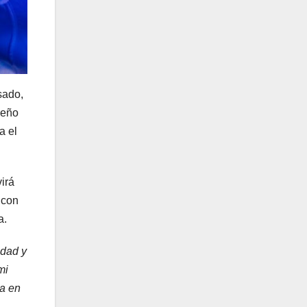
sado,
ueño
a el
virá
 con
a.
idad y
mi
pa en