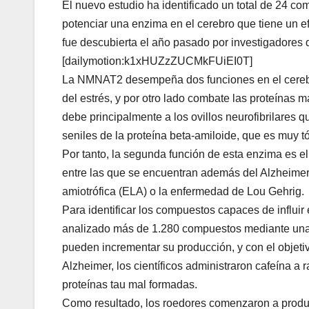
El nuevo estudio ha identificado un total de 24 co
potenciar una enzima en el cerebro que tiene un 
fue descubierta el año pasado por investigadores 
[dailymotion:k1xHUZzZUCMkFUiEI0T]
La NMNAT2 desempeña dos funciones en el cerebro
del estrés, y por otro lado combate las proteínas 
debe principalmente a los ovillos neurofibrilares 
seniles de la proteína beta-amiloide, que es muy t
Por tanto, la segunda función de esta enzima es e
entre las que se encuentran además del Alzheimer 
amiotrófica (ELA) o la enfermedad de Lou Gehrig.
Para identificar los compuestos capaces de influi
analizado más de 1.280 compuestos mediante una t
pueden incrementar su producción, y con el objetiv
Alzheimer, los científicos administraron cafeína a
proteínas tau mal formadas.
Como resultado, los roedores comenzaron a produc