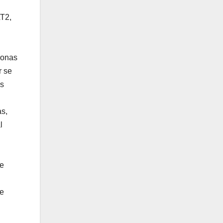
AT2,
ronas
r se
as
as,
l
ue
de