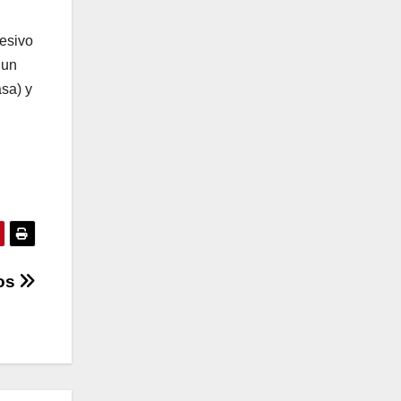
esivo
 un
asa) y
ros