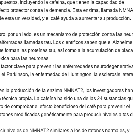
mpuestos, incluyendo la cafeína, que tienen la capacidad de
efecto protector contra la demencia. Esta enzima, llamada NMN
de esta universidad, y el café ayuda a aumentar su producción.
: por un lado, es un mecanismo de protección contra las neu
malformadas llamadas tau. Los científicos saben que el Alzheime
que forman las proteínas tau, así como a la acumulación de plac
óxica para las neuronas.
l factor clave para prevenir las enfermedades neurodegenerativ
el Parkinson, la enfermedad de Huntington, la esclerosis latera
r en la producción de la enzima NMNAT2, los investigadores han
écnica propia. La cafeína ha sido una de las 24 sustancias q
o de comprobar el efecto beneficioso del café para prevenir el
 ratones modificados genéticamente para producir niveles altos 
ir niveles de NMNAT2 similares a los de ratones normales, y