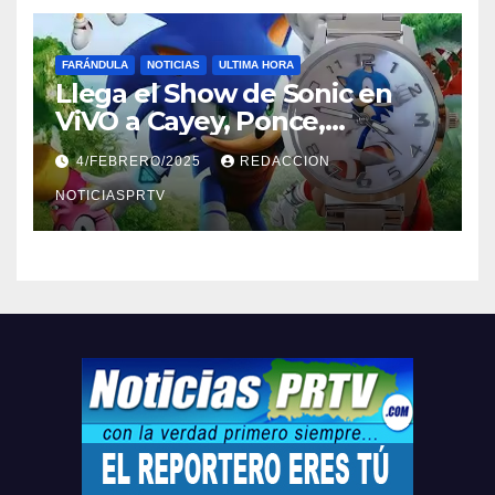
FARÁNDULA
NOTICIAS
ULTIMA HORA
Llega el Show de Sonic en
ViVO a Cayey, Ponce,
Barceloneta y Humacao,
4/FEBRERO/2025
REDACCION
Relojes gratis para el que
compre ahora….
NOTICIASPRTV