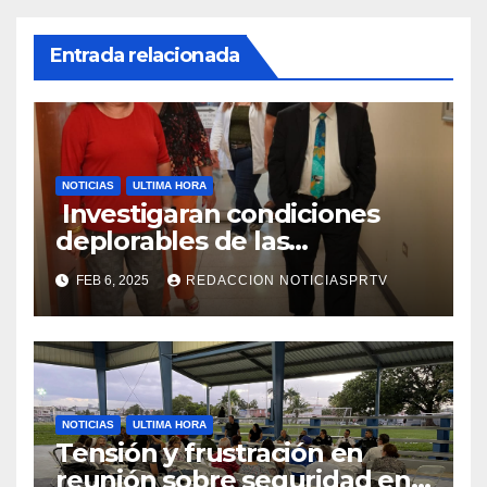
Entrada relacionada
NOTICIAS
ULTIMA HORA
Investigaran condiciones
deplorables de las
facilidades el Departamento
FEB 6, 2025
REDACCION NOTICIASPRTV
de la Salud en Mayagüez
NOTICIAS
ULTIMA HORA
Tensión y frustración en
reunión sobre seguridad en