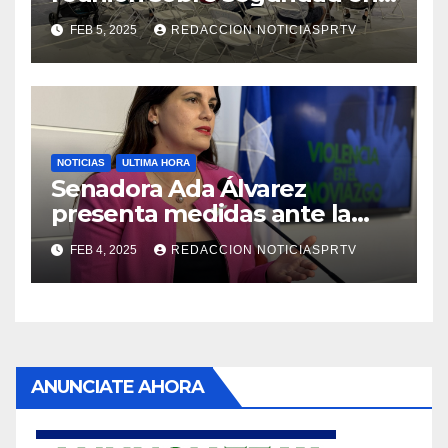
Reparto Metropolitano
FEB 5, 2025
REDACCION NOTICIASPRTV
NOTICIAS
ULTIMA HORA
Senadora Ada Álvarez
presenta medidas ante la
violencia en el noviazgo
FEB 4, 2025
REDACCION NOTICIASPRTV
ANUNCIATE AHORA