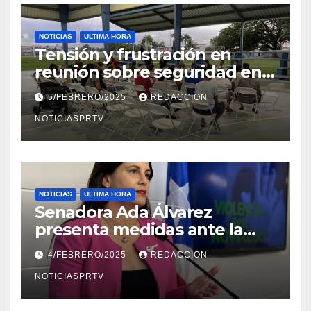
NOTICIAS
ULTIMA HORA
Tensión y frustración en
reunión sobre seguridad en
Reparto Metropolitano
5/FEBRERO/2025
REDACCION
NOTICIASPRTV
NOTICIAS
ULTIMA HORA
Senadora Ada Álvarez
presenta medidas ante la
violencia en el noviazgo
4/FEBRERO/2025
REDACCION
NOTICIASPRTV