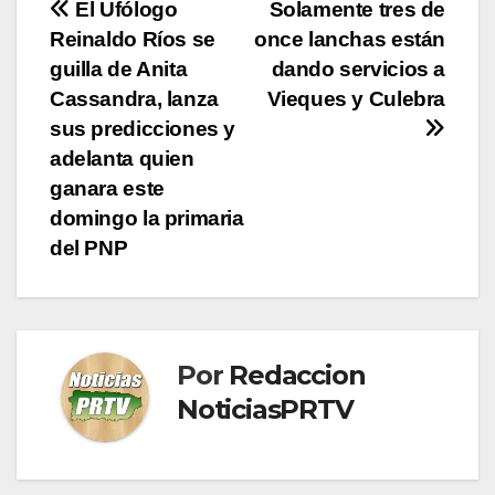
Navegación
El Ufólogo
Solamente tres de
Reinaldo Ríos se
once lanchas están
de
guilla de Anita
dando servicios a
entradas
Cassandra, lanza
Vieques y Culebra
sus predicciones y
adelanta quien
ganara este
domingo la primaria
del PNP
Por
Redaccion
NoticiasPRTV