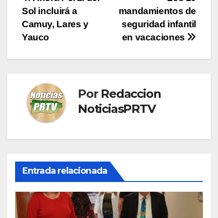
Navegación
Sol incluirá a
mandamientos de
de
Camuy, Lares y
seguridad infantil
entradas
Yauco
en vacaciones
Por
Redaccion
NoticiasPRTV
Entrada relacionada