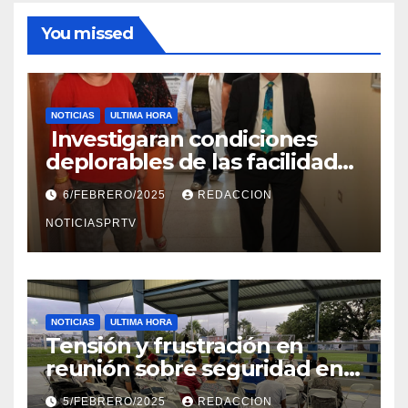
You missed
NOTICIAS
ULTIMA HORA
Investigaran condiciones
deplorables de las facilidades
el Departamento de la Salud
6/FEBRERO/2025
REDACCION
en Mayagüez
NOTICIASPRTV
NOTICIAS
ULTIMA HORA
Tensión y frustración en
reunión sobre seguridad en
Reparto Metropolitano
5/FEBRERO/2025
REDACCION