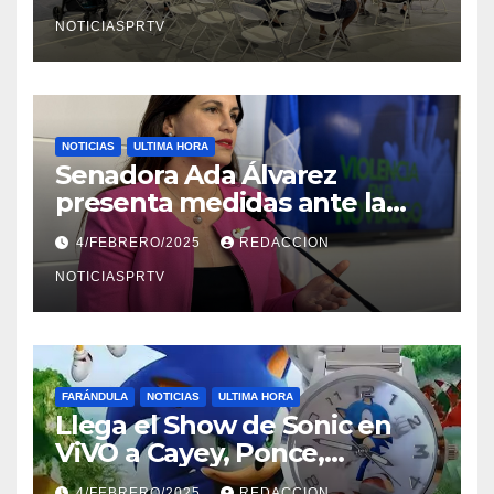
NOTICIASPRTV
NOTICIAS
ULTIMA HORA
Senadora Ada Álvarez
presenta medidas ante la
violencia en el noviazgo
4/FEBRERO/2025
REDACCION
NOTICIASPRTV
FARÁNDULA
NOTICIAS
ULTIMA HORA
Llega el Show de Sonic en
ViVO a Cayey, Ponce,
Barceloneta y Humacao,
4/FEBRERO/2025
REDACCION