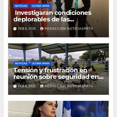
NOTICIAS
ULTIMA HORA
Investigaran condiciones
deplorables de las
facilidades el Departamento
FEB 6, 2025
REDACCION NOTICIASPRTV
de la Salud en Mayagüez
NOTICIAS
ULTIMA HORA
Tensión y frustración en
reunión sobre seguridad en
Reparto Metropolitano
FEB 5, 2025
REDACCION NOTICIASPRTV