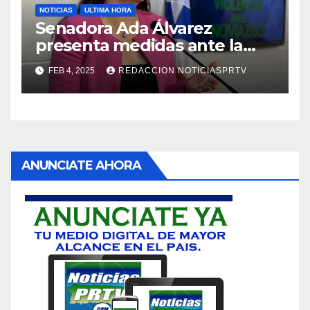
NOTICIAS
ULTIMA HORA
Senadora Ada Álvarez
presenta medidas ante la
violencia en el noviazgo
FEB 4, 2025
REDACCION NOTICIASPRTV
ANUNCIATE AHORA