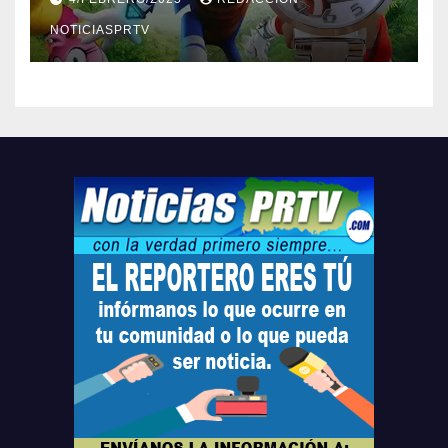
Relojes gratis para el que
compre ahora….
NOTICIASPRTV