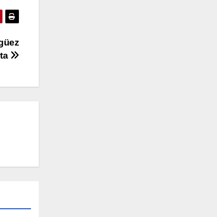
güez
nta