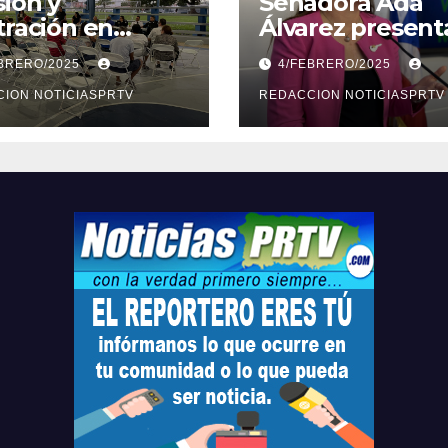
ión y
Senadora Ada
tración en
Álvarez present
ión sobre
medidas ante la
EBRERO/2025
4/FEBRERO/2025
ridad en
violencia en el
arto
ION NOTICIASPRTV
noviazgo
REDACCION NOTICIASPRTV
opolitano