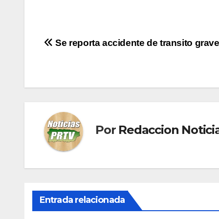
Navegación
Se reporta accidente de transito grav
de
entradas
Por
Redaccion Notic
Entrada relacionada