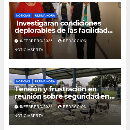
NOTICIAS
ULTIMA HORA
Investigaran condiciones
deplorables de las facilidades
el Departamento de la Salud
6/FEBRERO/2025
REDACCION
en Mayagüez
NOTICIASPRTV
NOTICIAS
ULTIMA HORA
Tensión y frustración en
reunión sobre seguridad en
Reparto Metropolitano
5/FEBRERO/2025
REDACCION
NOTICIASPRTV