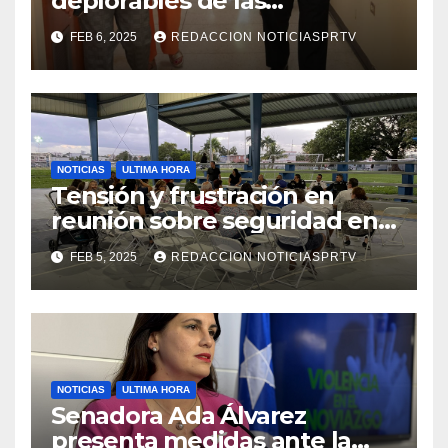
deplorables de las
facilidades el Departamento
FEB 6, 2025
REDACCION NOTICIASPRTV
de la Salud en Mayagüez
NOTICIAS
ULTIMA HORA
Tensión y frustración en
reunión sobre seguridad en
Reparto Metropolitano
FEB 5, 2025
REDACCION NOTICIASPRTV
NOTICIAS
ULTIMA HORA
Senadora Ada Álvarez
presenta medidas ante la