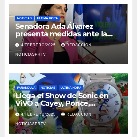
NOTICIAS
ULTIMA HORA
Senadora Ada Álvarez
presenta medidas ante la
violencia en el noviazgo
4/FEBRERO/2025
REDACCION
NOTICIASPRTV
FARÁNDULA
NOTICIAS
ULTIMA HORA
Llega el Show de Sonic en
ViVO a Cayey, Ponce,
Barceloneta y Humacao,
4/FEBRERO/2025
REDACCION
Relojes gratis para el que
compre ahora….
NOTICIASPRTV