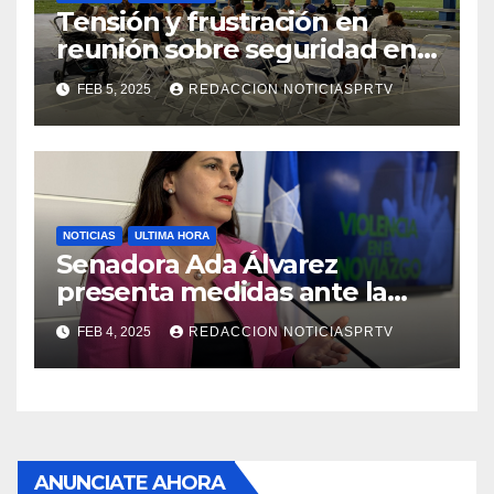
Tensión y frustración en
reunión sobre seguridad en
Reparto Metropolitano
FEB 5, 2025
REDACCION NOTICIASPRTV
NOTICIAS
ULTIMA HORA
Senadora Ada Álvarez
presenta medidas ante la
violencia en el noviazgo
FEB 4, 2025
REDACCION NOTICIASPRTV
ANUNCIATE AHORA