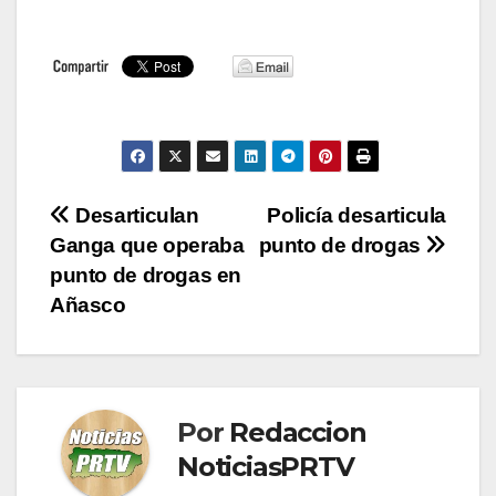
Navegación
Desarticulan
Policía desarticula
Ganga que operaba
punto de drogas
de
punto de drogas en
entradas
Añasco
Por
Redaccion
NoticiasPRTV