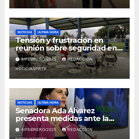
NOTICIAS
ULTIMA HORA
Tensión y frustración en
reunión sobre seguridad en
Reparto Metropolitano
5/FEBRERO/2025
REDACCION
NOTICIASPRTV
NOTICIAS
ULTIMA HORA
Senadora Ada Álvarez
presenta medidas ante la
violencia en el noviazgo
4/FEBRERO/2025
REDACCION