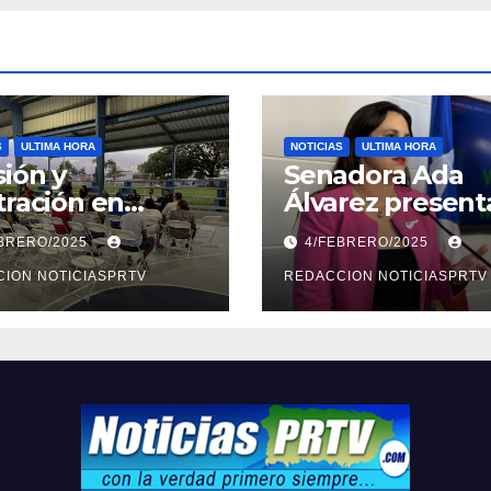
S
ULTIMA HORA
NOTICIAS
ULTIMA HORA
ión y
Senadora Ada
tración en
Álvarez present
ión sobre
medidas ante la
EBRERO/2025
4/FEBRERO/2025
ridad en
violencia en el
arto
ION NOTICIASPRTV
noviazgo
REDACCION NOTICIASPRTV
opolitano