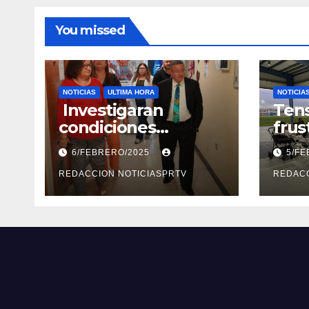
You missed
NOTICIAS
ULTIMA HORA
NOTICIA
Investigaran
Tens
condiciones
frus
deplorables de las
reun
6/FEBRERO/2025
5/F
facilidades el
segu
Departamento de la
REDACCION NOTICIASPRTV
Rep
REDACC
Salud en Mayagüez
Metr