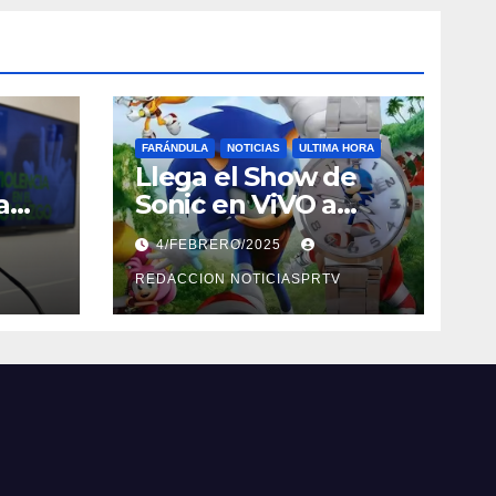
FARÁNDULA
NOTICIAS
ULTIMA HORA
Llega el Show de
a
Sonic en ViVO a
Cayey, Ponce,
4/FEBRERO/2025
Barceloneta y
Humacao, Relojes
REDACCION NOTICIASPRTV
gratis para el que
compre ahora….